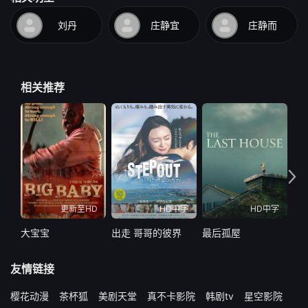
刘丹
庄静宜
庄静而
相关推荐
更新至HD
HD中字
HD中字
大宝宝
出走 哥哥的彼界
最后孤屋
最
友情链接
樱花动漫
茶杯狐
美剧天堂
真不卡影院
韩剧tv
星空影院