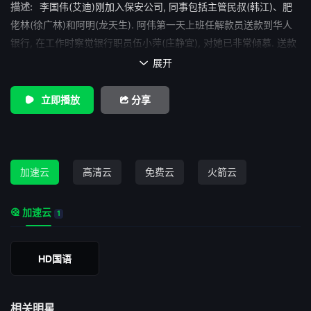
描述:
李国伟(艾迪)刚加入保安公司, 同事包括主管民叔(韩江)、肥
佬林(徐广林)和阿明(龙天生). 阿伟第一天上班任解款员送款到华人
银行, 在工作时察觉银行职员伍小萍(庄静宜), 对她已非常倾慕. 送款
任务完成, 解款团队离开银行, 遇上劫案. 为人正义的阿伟, 虽事不关
展开

己, 手持警卫枪的他立即向贼车射击, 阻止劫匪逃走, 但过程中连累肥
佬林中枪受伤....
立即播放
分享
加速云
高清云
免费云
火箭云
加速云
1
HD国语
相关明星