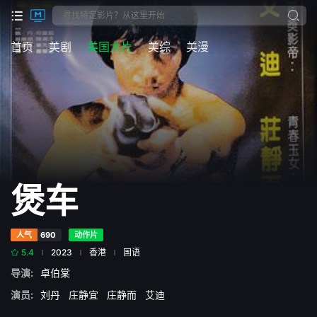
首页
美剧
美国大片
美综
美漫
煲车
人气
690
动作片
5.4
2023
香港
国语
导演:
卓伯棠
演员:
刘丹
庄静宜
庄静而
艾迪