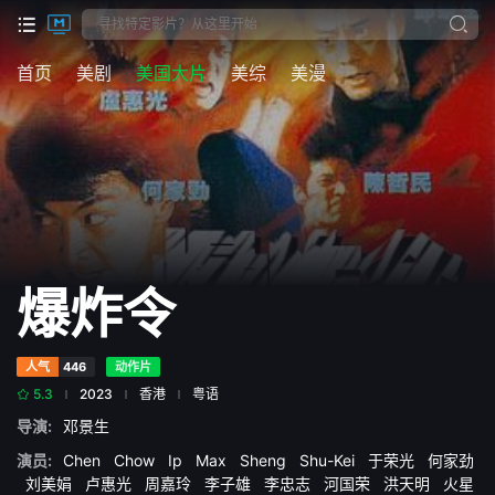
首页
美剧
美国大片
美综
美漫
爆炸令
人气
446
动作片
5.3
2023
香港
粤语
导演:
邓景生
演员:
Chen
Chow
Ip
Max
Sheng
Shu-Kei
于荣光
何家劲
刘美娟
卢惠光
周嘉玲
李子雄
李忠志
河国荣
洪天明
火星