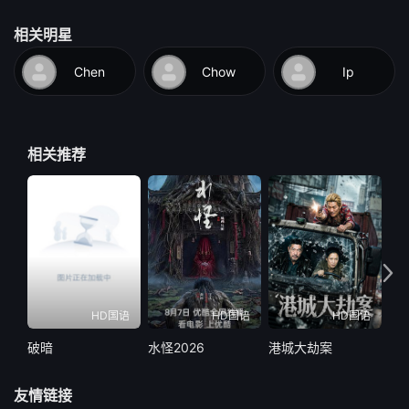
相关明星
Chen
Chow
Ip
相关推荐
HD国语
HD国语
HD国语
破暗
水怪2026
港城大劫案
遥
友情链接