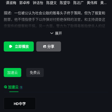
谭淑梅
郭卓桦
钟洁怡
陈捷文
陈望华
陈达广
黄伟辉
黄凯
森
黄华和
黄志强
描述:
一位被公认为社会公敌的贩毒头子终于落网，但为了报复和
脱罪，他不惜指使手下以炸弹对付拒绝保释的法官，和主持调查这
宗案件的督察和干探。另一方面，警方为了取得毒贩指使杀人的证
据，派出卧底干探亲近毒贩最亲密的女友，找出毒贩借刀杀人的证
展开

据，一场斗智斗勇的战争随之而展开了。
立即播放
分享
加速云
免费云
加速云
1
HD中字