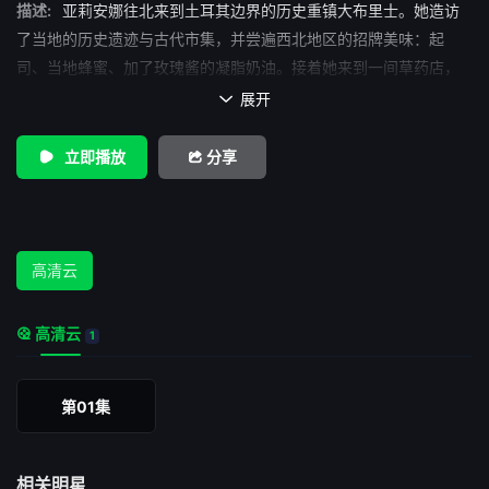
描述:
亚莉安娜往北来到土耳其边界的历史重镇大布里士。她造访
了当地的历史遗迹与古代市集，并尝遍西北地区的招牌美味：起
司、当地蜂蜜、加了玫瑰酱的凝脂奶油。接着她来到一间草药店，
学习在波斯料理与顺势医学中，极为重要的冷热平衡概念，再到由
展开

一位特殊女性所开的餐厅，大啖蔬菜卷与肉丸。亚莉安娜随后到一
间糕饼店，品味大布里士的知名甜点；一位著名的糕点店老板，还
立即播放
分享
教她如何制作当地的特色菜。回到杜拜之后，亚莉安娜将包含羊奶
起司与草药的经典波斯料理，变成典雅的开胃菜，更用番红花做出
酸酸甜甜
高清云
高清云
1
第01集
相关明星