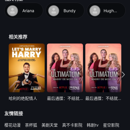
Ariana
Bundy
Hughes
相关推荐
已完结
已完结
完结
哈利的绝配情人
最后通牒：不结就分第四季
最后通牒：不结就分 第四季
友情链接
樱花动漫
茶杯狐
美剧天堂
真不卡影院
韩剧tv
星空影院