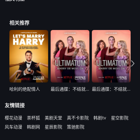
相关推荐
已完结
已完结
完结
哈利的绝配情人
最后通牒：不结就分第四季
最后通牒：不结就分 第四季
友情链接
樱花动漫
茶杯狐
美剧天堂
真不卡影院
韩剧tv
星空影院
风车动漫
韩剧网
星辰影院
策驰影院