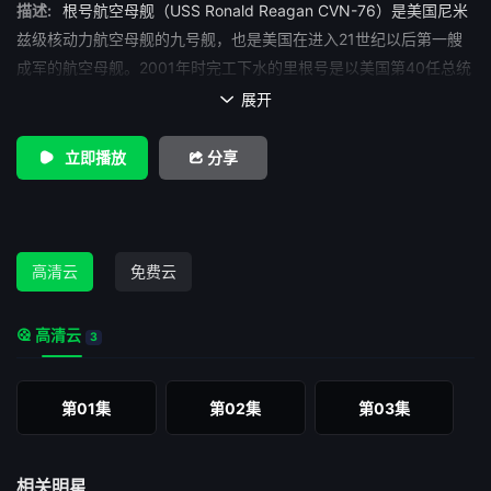
描述:
根号航空母舰（USS Ronald Reagan CVN-76）是美国尼米
兹级核动力航空母舰的九号舰，也是美国在进入21世纪以后第一艘
成军的航空母舰。2001年时完工下水的里根号是以美国第40任总统
罗纳德·里根为名，里根总统是带领美国结束冷战时期、非常受美国
展开

人民爱戴的国家领袖，也是第一位本人还在世时就被拿来替军舰命
名的前美国总统。不过由于新舰下水时里根本人因病无法参加仪
立即播放
分享
式，因此是由前第一夫人萳西·里根代表出席，里根本人则在航舰正
式服役后隔年与世长辞，享年93岁。
高清云
免费云
高清云
3
第01集
第02集
第03集
相关明星