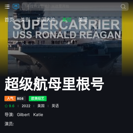
首页
美剧
美国大片
美综
美漫
超级航母里根号
人气
808
欧美综艺
9.6
2022
美国
英语
导演:
Gilbert
Katie
演员: