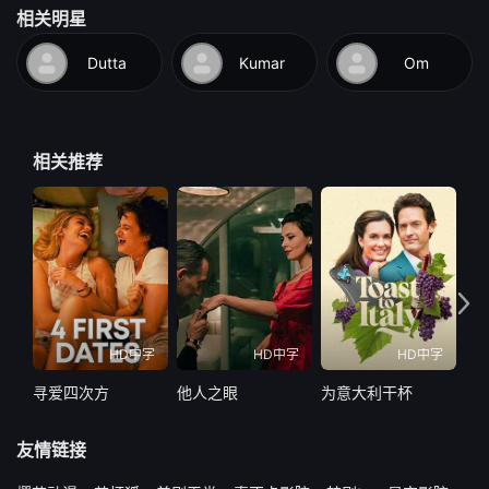
相关明星
Dutta
Kumar
Om
相关推荐
HD中字
HD中字
HD中字
寻爱四次方
他人之眼
为意大利干杯
欢
友情链接