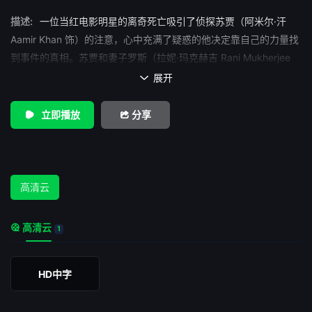
描述:
一位当红电影明星的离奇死亡吸引了侦探苏贾（阿米尔·汗
Aamir Khan 饰）的注意，心中充满了疑惑的他决定靠自己的力量找
到事件的真相。苏贾和妻子罗斯（拉妮·玛克赫吉 Rani Mukherjee
饰）曾经拥有过一个可爱的孩子，不幸的是，随着这个孩子的死
展开

亡，夫妻两人的感情亦跌落了冰点，时刻濒临崩溃的边缘。 在
苏贾的新家里，一个陌生老妇的闯入将一切搅得一团糟，同时，他
立即播放
分享
手中的案子也成为了无头悬案。一次偶然中，一位名叫罗诗妮（卡
琳娜·卡普 Kareena Kapoor 饰）的美艳女子出现在了苏贾的视线
中，很显然，种种线索表明了，这个神秘的妓女和他正在调查的案
件有着千丝万缕的关联。
高清云
高清云
1
HD中字