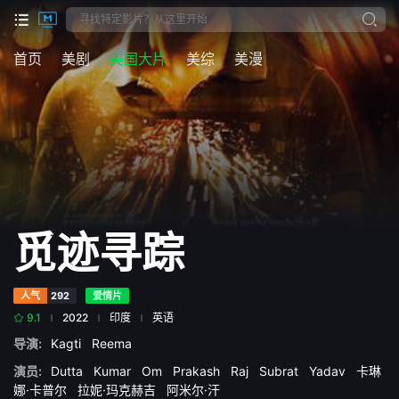
首页
美剧
美国大片
美综
美漫
觅迹寻踪
人气
292
爱情片
9.1
2022
印度
英语
导演:
Kagti
Reema
演员:
Dutta
Kumar
Om
Prakash
Raj
Subrat
Yadav
卡琳
娜·卡普尔
拉妮·玛克赫吉
阿米尔·汗