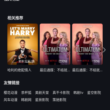
相关推荐
更新至第7集
已完结
完结
哈利的绝配情人
最后通牒：不结就分第四季
最后通牒：不结就分 第四季
友情链接
樱花动漫
茶杯狐
美剧天堂
真不卡影院
韩剧tv
星空影院
风车动漫
韩剧网
星辰影院
策驰影院