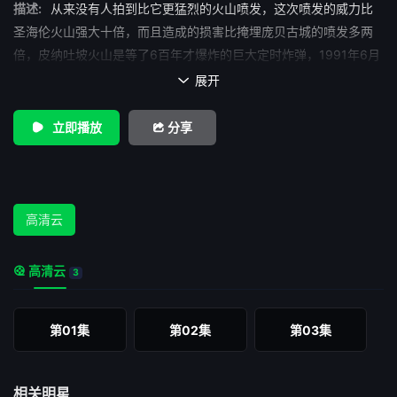
描述:
从来没有人拍到比它更猛烈的火山喷发，这次喷发的威力比
圣海伦火山强大十倍，而且造成的损害比掩埋庞贝古城的喷发多两
倍，皮纳吐坡火山是等了6百年才爆炸的巨大定时炸弹，1991年6月
15日，这座火山炸得四分五裂，本节目将为各位观众介绍这个史上
展开

最惨烈的天灾。
立即播放
分享
高清云
高清云
3
第01集
第02集
第03集
相关明星