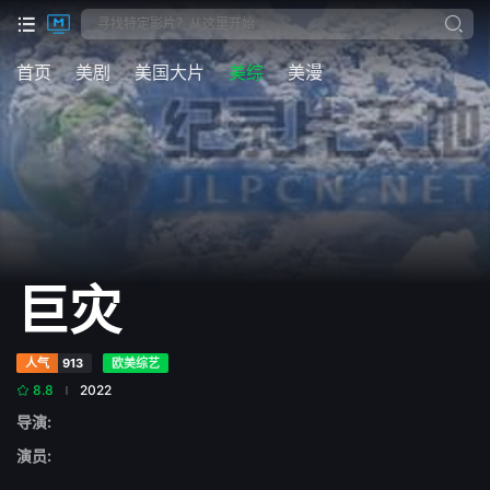
首页
美剧
美国大片
美综
美漫
巨灾
人气
913
欧美综艺
8.8
2022
导演:
演员: