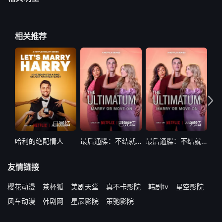
相关推荐
已完结
已完结
完结
哈利的绝配情人
最后通牒：不结就分第四季
最后通牒：不结就分 第四季
友情链接
樱花动漫
茶杯狐
美剧天堂
真不卡影院
韩剧tv
星空影院
风车动漫
韩剧网
星辰影院
策驰影院