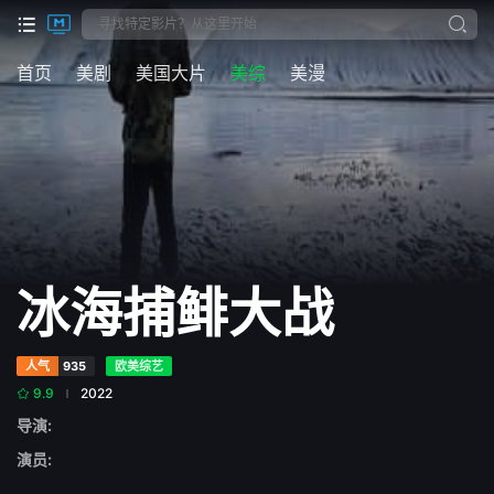
首页
美剧
美国大片
美综
美漫
冰海捕鲱大战
人气
935
欧美综艺
9.9
2022
导演:
演员: