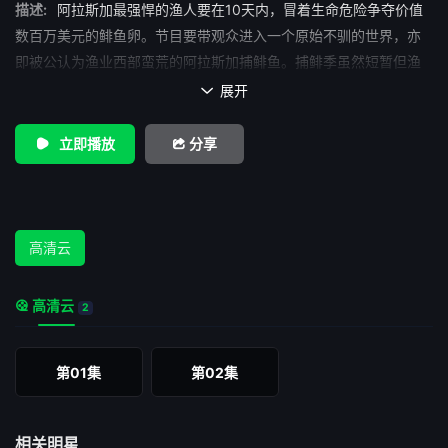
描述:
阿拉斯加最强悍的渔人要在10天内，冒着生命危险争夺价值
数百万美元的鲱鱼卵。节目要带观众进入一个原始不驯的世界，亦
即被公认为渔业西部蛮荒的阿拉斯加捕鲱鱼。捕鲱季虽然短暂但渔
获量丰厚，而高额的获利更吸引各地的渔船前来。于是，小而简陋
展开

的刺网渔船和价值百万美元的大围网渔船，便展开激烈的配额争夺
战。
立即播放
分享
高清云
高清云
2
第01集
第02集
相关明星