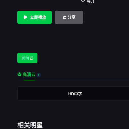
的女儿因病去世的事件也让这对夫妻之间的感情更加的疏离
展开

里来了一对小夫妻——塔利（凡妮莎·柯比 Vanessa Kirby 
托弗·阿波特 Christopher Abbott 饰），塔利的处境和艾
立即播放
分享
中也处于弱势的地位，她因为无法怀孕而遭到丈夫的冷待。两
累的女人一拍即合，很快就培养出了真挚的友谊，这友谊随着
散发出了爱情的醇香。
高清云
高清云
1
HD中字
相关明星