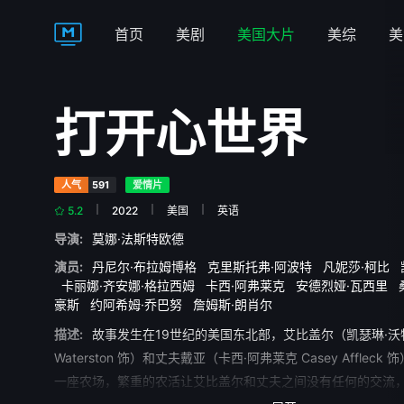
首页
美剧
美国大片
美综
美
打开心世界
人气
591
爱情片
5.2
2022
美国
英语
导演:
莫娜·法斯特欧德
演员:
丹尼尔·布拉姆博格
克里斯托弗·阿波特
凡妮莎·柯比
卡丽娜·齐安娜·格拉西姆
卡西·阿弗莱克
安德烈娅·瓦西里
豪斯
约阿希姆·乔巴努
詹姆斯·朗肖尔
描述:
故事发生在19世纪的美国东北部，艾比盖尔（凯瑟琳·沃特森 K
Waterston 饰）和丈夫戴亚（卡西·阿弗莱克 Casey Afflec
一座农场，繁重的农活让艾比盖尔和丈夫之间没有任何的交流