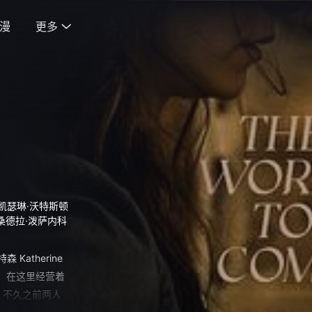
漫
更多

凯瑟琳·沃特斯顿
桑德拉·泼萨内科
atherine
k 饰）在这里经营着
，不久之前两人