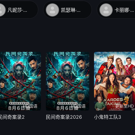
凡妮莎·柯比
凯瑟琳·沃特斯顿
卡丽娜·齐安娜·格拉西姆
HD国语
HD国语
更新至HD
民间奇案录2
民间奇案录2026
小鬼特工队3