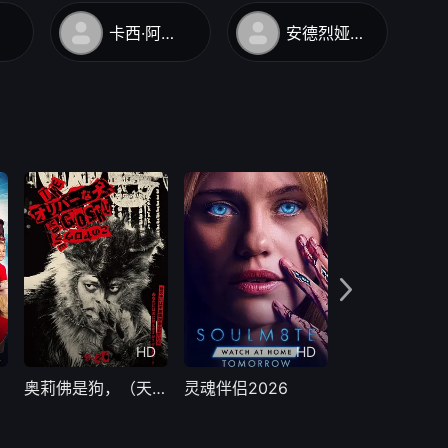
卡西·阿弗莱克
安德烈娅·瓦西里
HD
HD
奥莉佛是狗，（天哪！！）这家伙电影版
灵魂伴侣2026
精灵猎人