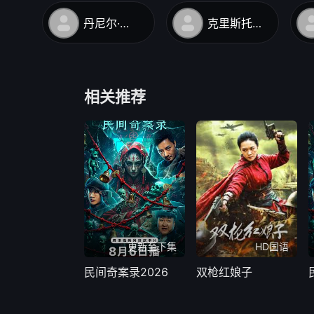
丹尼尔·布拉姆博格
克里斯托弗·阿波特
相关推荐
更新至下集
HD国语
民间奇案录2026
双枪红娘子