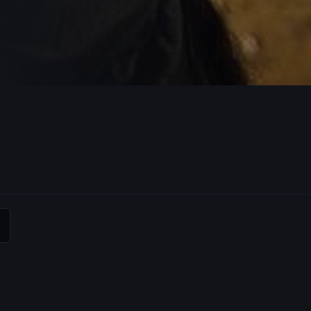
。 某日，农场
饰）和芬妮（克里斯
比盖尔差不过，在家庭
个内心里伤痕累
时间渐渐发酵，