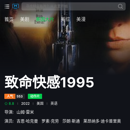
首页
美剧
美国大片
美综
美漫
致命快感1995
人气
553
动作片
8.8
2022
美国
英语
导演:
山姆·雷米
演员:
吉恩·哈克曼
罗素·克劳
莎朗·斯通
莱昂纳多·迪卡普里奥