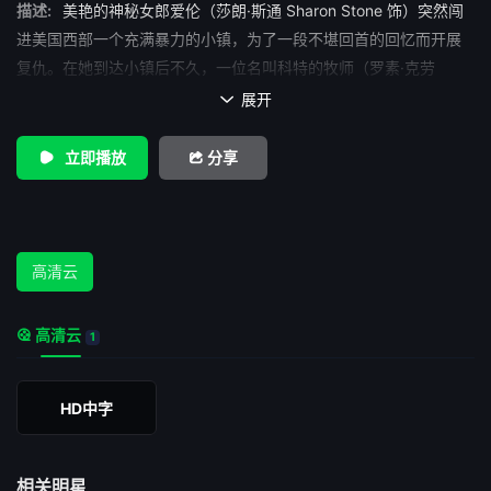
描述:
美艳的神秘女郎爱伦（莎朗·斯通 Sharon Stone 饰）突然闯
进美国西部一个充满暴力的小镇，为了一段不堪回首的回忆而开展
复仇。在她到达小镇后不久，一位名叫科特的牧师（罗素·克劳
Russell Crowe 饰）也来到小镇。与此同时，蜂拥而至的神枪手们也
展开

从四面八方纷纷赶来。而让他们趋之若鹜的原因，是一场以巨额奖
金为诱饵的枪击比赛。比赛只有一条规则，就是完全遵守大魔王赫
立即播放
分享
罗德（吉恩·哈克曼 Gene Hackman 饰）的规则。赫罗德借此向镇
民们征收大量税金。不仅如此，只手遮天、无恶不作的赫罗德更想
通过这次枪击比赛，让高手们彼此厮杀，从而坐享渔翁之利。残酷
的枪击比赛没有丝毫人性可言，半决赛中，赫罗德甚至亲手杀死了
高清云
自己的儿子基德（莱昂纳多·迪卡普里奥 Leonardo DiCaprio 饰）。
终于，一场扣人心弦的生死决斗在科特与赫罗德之间展开了。
高清云
1
HD中字
相关明星