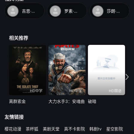
吉恩·哈克曼
罗素·克劳
莎朗·斯通
相关推荐
HD中字
HD中字
HD国语
离群索金
大力水手3：安魂曲
破暗
水怪
友情链接
樱花动漫
茶杯狐
美剧天堂
真不卡影院
韩剧tv
星空影院