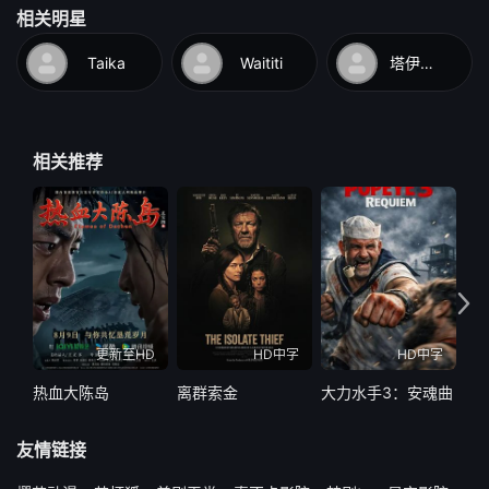
相关明星
Taika
Waititi
塔伊加·维迪提
相关推荐
更新至HD
HD中字
HD中字
热血大陈岛
离群索金
大力水手3：安魂曲
破
友情链接