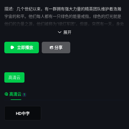
描述:
几个世纪以来，有一群拥有强大力量的精英团队维护着浩瀚
宇宙的和平。他们每人都有一只绿色的能量戒指，绿色的灯光就是
他们的力量之源，他们被称为“绿灯军团”。但是，突然有一天，身处
宇宙多处的绿灯侠不断传来受到袭击身亡的事件。原来，沉寂多年
展开

的邪恶魔王派瑞莱克斯苏醒，他要抢夺绿灯侠们的绿色能量源，因
此展开了全宇宙追杀绿灯侠。这时在地球上，拥有非凡天赋却自命
立即播放
分享
不凡的试飞员哈尔（瑞安·雷诺兹 Ryan Reynolds 饰）无意中获得了
陨落地球的绿灯侠的绿色戒指，成为了守护地球的新的绿灯侠。而
且其作为人类散发出的人性，也是其他绿灯侠们所不具备的独特气
息。为了能打败派瑞莱克斯，保护地球拯救人类，哈尔需要克服恐
高清云
惧，熟练运用自己的绿灯能量。魔王临近，哈尔能否打败魔王，成
为最伟大的绿灯侠？
高清云
1
HD中字