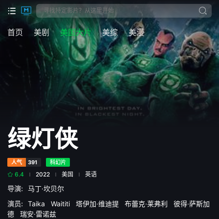
首页
美剧
美国大片
美综
美漫
绿灯侠
人气
391
科幻片
6.4
2022
美国
英语
导演:
马丁·坎贝尔
演员:
Taika
Waititi
塔伊加·维迪提
布蕾克·莱弗利
彼得·萨斯加
德
瑞安·雷诺兹