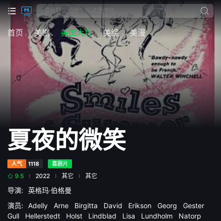
首页
美剧
美国大片
美综
美漫
夏夜的微笑
人气
1118
喜剧片
9.5
2022
其它
其它
导演:
英格玛·伯格曼
演员:
Adelly
Arne
Birgitta
David
Erikson
Georg
Gester
Gull
Hellerstedt
Holst
Lindblad
Lisa
Lundholm
Natorp