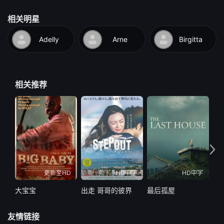
相关明星
Adelly
Arne
Birgitta
相关推荐
更新至HD
HD中字
HD中字
大宝宝
出走 哥哥的彼界
最后孤屋
最
友情链接