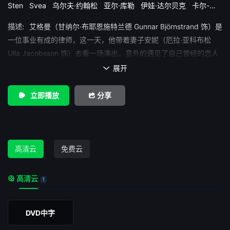
Sten
Svea
乌尔夫·约翰松
亚尔·库勒
伊娃·达尔贝克
卡尔-古
斯塔夫·林德斯泰特
厄拉·亚科布松
古纳尔·布约恩施特兰德
哈里
描述:
艾格曼（甘纳尔·布耶恩施特兰德 Gunnar Björnstrand 饰）是
特·安德森
奥克·弗里德尔
尤兰·辛达尔
比约恩·比耶尔文斯塔姆
毕比·安德松
玛吉特·卡尔奎斯特
约翰·
纳伊玛·维夫斯特兰德
莫
一位事业有成的律师，这一天，他带着妻子安妮（厄拉·亚科布松
娜·马姆
西格·菲尔斯特
贝吉塔·瓦尔堡
Ulla Jacobsson 饰）去看一场演出，意外的遇见了自己曾经的恋人
黛西瑞（伊娃·达尔贝克 Eva Dahlbeck 饰），艾格曼私下里找到了
展开

黛西瑞，想要叙叙旧，可是如今的黛西瑞已经是伯爵马尔科姆（凯
尔·库勒 Jarl Kulle 饰）的人了，艾格曼的突然出现并没有令她感到
立即播放
分享
有丝毫的高兴。 艾格曼的儿子亨瑞克（比杨·比杰弗文斯塔姆
Björn Bjelfvenstam 饰）是一个发誓要潜心研究神学的男人，但家
里的女佣却总是对他抛媚眼，打扰他的钻研，与此同时，他亦发现
自己的目光总是若有若无的被年轻的继母安妮所吸引。
高清云
免费云
高清云
1
DVD中字