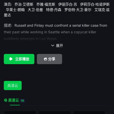
演员:
乔治·艾德斯
乔雅·福克斯
伊丽莎白·苏
伊莉莎白·哈诺伊斯
华莱士·朗翰
大卫·伯曼
特德·丹森
罗伯特·大卫·豪尔
艾瑞克·兹
曼达
描述:
Russell and Finlay must confront a serial killer case from
their past while working in Seattle when a copycat killer
suddenly emerges in Las Vegas.
展开

立即播放
分享
高清云
高清云
18