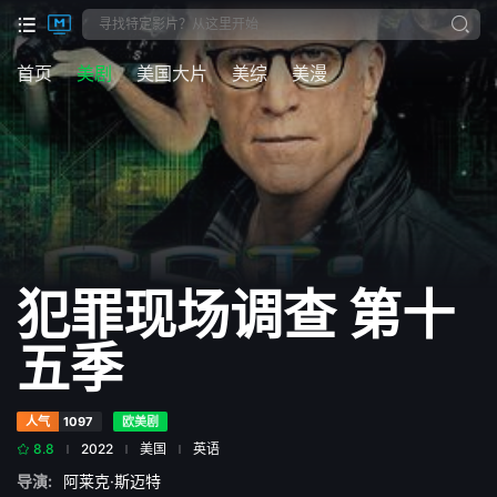
首页
美剧
美国大片
美综
美漫
犯罪现场调查 第十
五季
人气
1097
欧美剧
8.8
2022
美国
英语
导演:
阿莱克·斯迈特