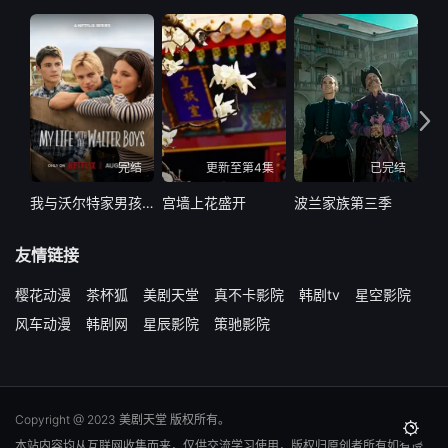
完结
更新至第4集
已完结
我与沃尔特家男孩的生活 第三季
宫墙上花盛开
波兰家族第三季
冷2
友情链接
樱花动漫
茶杯狐
美剧天堂
真不卡影院
韩剧tv
星空影院
风车动漫
韩剧网
星辰影院
策驰影院
Copyright @ 2023 美剧天堂 版权所有。

本站内容均从互联网收集而来，仅供交流学习使用，版权归原创者所有如有侵