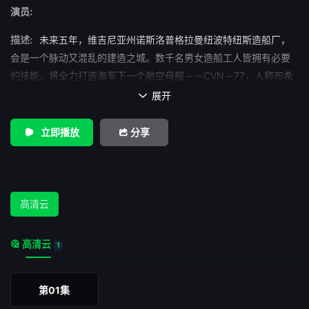
演员:
描述:
未来五年，维吉尼亚州诺斯洛普格拉曼纽波特纽斯造船厂，
会是一个脉动又混乱的建造之城。数千名男女造船工人皆拥有必要
的技能，将全力打造海军下一个航空母舰－－CVN－77，人称布希
号航空母舰。造船厂正在全速完成交货过程的第一阶段－－造船，
展开

好让船及时举行下水典礼。从焊工到装配工，起重机操作员到索具
装置工，他们必须交给海军一艘航海船舰，准备进行第二阶段－－
立即播放
分享
系统装设。他们时时刻刻要应付恶劣天气，一出错就会受伤，一有
延误就会严重影响数年的进度。
高清云
高清云
1
第01集