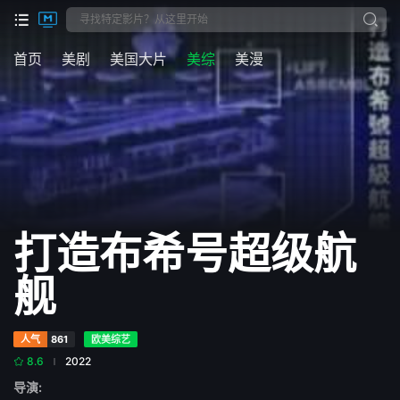
首页
美剧
美国大片
美综
美漫
打造布希号超级航
舰
人气
861
欧美综艺
8.6
2022
导演: