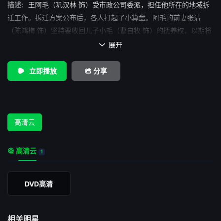
描述:
王阿毛（巩汉林 饰）受市政公司委派，担任他所在的地域拆
迁工作。拆迁方案公布后，各人打起了小算盘。阿毛的前妻张清
（陈鸿梅 饰）坚持要收回儿子小毛（曹自牧 饰）的抚养权，以期将
来按两人分房。盲人李医生（奇梦石 饰）为分到高层无法继续行医
展开

发愁，而丁文亚（荣蓉 饰）夫妇则因找不到过渡房着急，孔亮（牛
犇 饰）夫妇则干脆想做“钉子户”拒不搬迁。经过一系列艰难交涉，
立即播放
分享
决定给行医的李医生换成一楼的房子，孔亮趁机给阿毛散布说，对
阿毛有好感的娟娟（李冰冰 饰）和阿毛之间不清楚，以抵毁阿毛的
威信，扰乱众人视听。阿毛虽焦头烂额，但还是以大局为重，他尽
量成人之美做到使大多数满意。此时孔亮夫妇感到了孤立......
高清云
高清云
1
DVD高清
相关明星