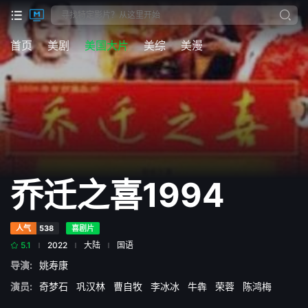
首页
美剧
美国大片
美综
美漫
乔迁之喜1994
人气
538
喜剧片
5.1
2022
大陆
国语
导演:
姚寿康
演员:
奇梦石
巩汉林
曹自牧
李冰冰
牛犇
荣蓉
陈鸿梅