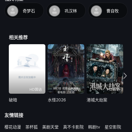
奇梦石
巩汉林
曹自牧
相关推荐
HD国语
HD国语
HD国语
破暗
水怪2026
港城大劫案
遥
友情链接
樱花动漫
茶杯狐
美剧天堂
真不卡影院
韩剧tv
星空影院