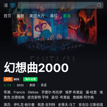
首页
美剧
美国大片
美综
美漫
幻想曲2000
人气
909
海外动漫
7.5
2022
美国
英语
导演:
Francis
Glebas
亨德尔·布托伊
保罗·布里兹
唐·哈恩
埃
里克·古德伯格
皮克索特·亨特
盖坦··布里兹
詹姆斯·阿尔格
演员:
伊扎克·帕尔曼
佩恩·吉列特
史蒂夫·马丁
安吉拉·兰斯伯瑞