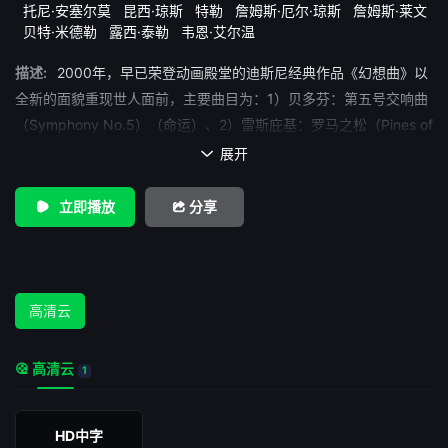
托尼·安塞尔莫
昆西·琼斯
特勒
詹姆斯·厄尔·琼斯
詹姆斯·莱文
贝特·米德勒
露西·泰勒
韦恩·艾尔温
描述:
2000年，早已荣登动画殿堂的迪斯尼经典作品《幻想曲》以
全新的面貌重现世人面前，主要曲目为：1）贝多芬：第五号交响曲
（Symphony No.5）（命运）、2）雷斯庇基：罗马之松（Pines of
Rome）、3）格什温：蓝色狂想曲（Rhapsody in Blue）、4）肖
展开

斯塔科维奇：第二号钢琴协奏曲——快版（Piano Concerto No.
2，Allegro，Opus 102）、5）圣桑：动物狂欢节（Carnival of the
立即播放
分享
Animals）、6）杜卡：《魔法师的学徒》（The Sorcerer&#39;s
Apprentice）、7）艾尔加：威风凛凛进行曲（Pomp &amp;
Circumstance）、8）斯特拉文斯基：火鸟组曲（Firebird
Suite）。除《魔法师的学徒》直接取自旧版外，其他曲目均为全新
高清云
收录。 本片首次采用IMAX技术制作，荣获2000年动画大奖安
妮奖动画角色杰出个人成就奖（Eric Goldberg）、特效杰出个人成
高清云
1
就奖（Ted Kierscey）和最佳剧情设计奖（Susan Golderg）。
HD中字