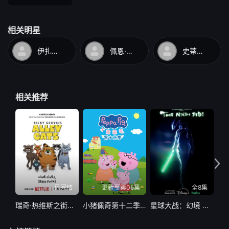
相关明星
伊扎克·帕尔曼
佩恩·吉列特
史蒂夫·马丁
相关推荐
已完结
更新至第05集
全8集
瑞奇·热维斯之街猫一族
小猪佩奇第十二季国语
星球大战：幻境 — 第九个绝地武士