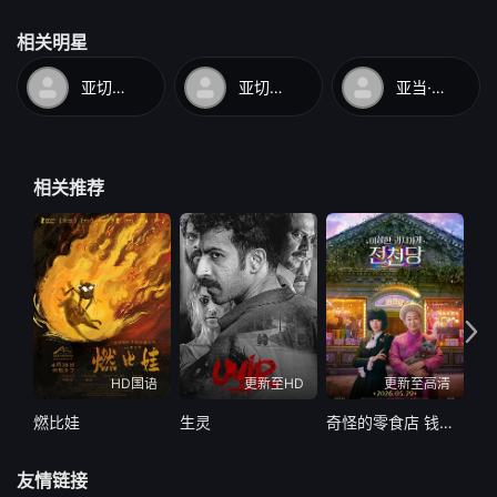
相关明星
亚切克·博尔科夫斯基
亚切克·萨斯-乌赫里诺夫斯基
亚当·费仁希
相关推荐
HD国语
更新至HD
更新至高清
燃比娃
生灵
奇怪的零食店 钱天堂
眼
友情链接