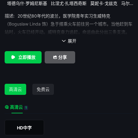
塔德乌什·罗姆尼斯基
比涅尤·扎塔西奇斯
莫妮卡·戈兹克
马尔
泽娜·泰巴拉
齐格蒙特·哈布纳
描述:
20世纪80年代的波兰，医学院青年实习生威特克
（Boguslaw Linda 饰）急于搭乘火车前往另一个城市。当他赶到车
站时，火车已经开动。威特克奋力追赶，命运由此分出三条支流。
第一种命运，他赶上了火车，并在车上认识一名老党员。二人
展开

相识相知，老人竟鼓励和引荐威特克入党，成为一名政府工作人
员；第二种命运，他因站内警察阻挡错过了火车，因此被投入监
立即播放
分享
狱，狱中他结识一个反党分子，日后更积极参与地下反抗运动；第
三种命运，他错过了火车，却巧遇曾经的女同学，两人相恋、结
婚，过着似乎美满幸福的生活…… 本片荣获1987年波兰电影节
最佳男主角（Boguslaw Linda）和银狮奖。
高清云
免费云
高清云
1
HD中字