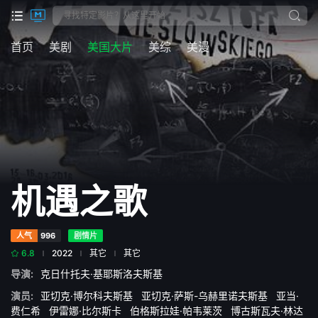
首页
美剧
美国大片
美综
美漫
机遇之歌
人气
996
剧情片
6.8
2022
其它
其它
导演:
克日什托夫·基耶斯洛夫斯基
演员:
亚切克·博尔科夫斯基
亚切克·萨斯-乌赫里诺夫斯基
亚当·
费仁希
伊雷娜·比尔斯卡
伯格斯拉娃·帕韦莱茨
博古斯瓦夫·林达