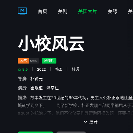
首页
美剧
美国大片
美综
美
小校风云
人气
966
剧情片
8.5
2022
韩国
韩语
导演:
朴钟元
演员:
崔岷植
洪京仁
描述:
故事发生在20世纪的60年代初，男主人公朴正跟随仕
城转学到乡下。 到了新学校，朴正发现全部同学都屈从于班长&
&quot;的统治之下，他们不仅仅要作弊帮助阿模答题，还要把
的中午饭交给阿模处理。朴正是从大城市来的，心气很傲，他
展开

阿模。 可是，很快他就发现自己根本不是阿模的对手，因