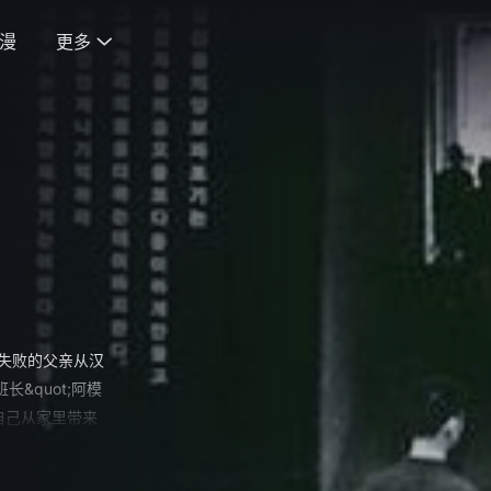
漫
更多

途失败的父亲从汉
quot;阿模
自己从家里带来
根本就不听命于
为阿模不仅受到