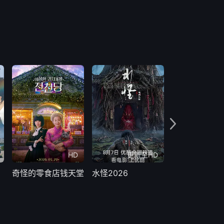
HD
更新至HD
更新
奇怪的零食店钱天堂
水怪2026
晚宴上的死亡