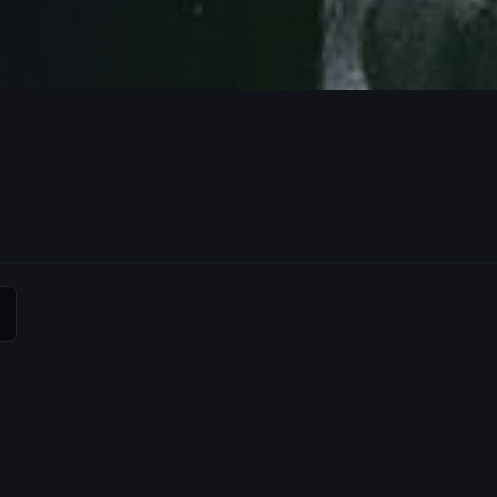
最优秀的典范，老
机会，好好的惩
获得通过。朴正
会讨好阿模。阿
正为班级的第二
制统治在一位充
考卷都是由他人
揭发阿模的
来，他指着全班同
之所以能在班级
造成的。 噩梦
片并没有停止在
老师。韩国的军人
参加小学时期的
经长大成人，可