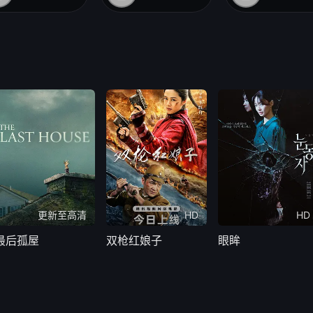
更新至高清
HD
HD
最后孤屋
双枪红娘子
眼眸