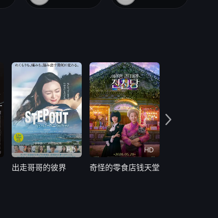
HD
HD
更新
出走哥哥的彼界
奇怪的零食店钱天堂
水怪2026