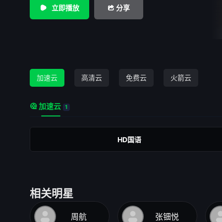
立即播放
分享
加速云
高清云
免费云
火箭云
加速云
1
HD国语
相关明星
周航
张钿悦