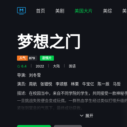
首页
美剧
美国大片
美综
美
梦想之门
人气
879
剧情片
6.4
2022
大陆
国语
导演:
刘冬雪
演员:
周航
张钿悦
李颂慈
林栗
牛宝亿
陈一辰
马哲
描述:
在校园当中，来自不同学院的学生，共同接受一款神秘
一旦挑战失败便会变成玩偶。一群热血学生经过类似打怪升级
紧张到窒息的气氛下，最终成功获救。
展开
