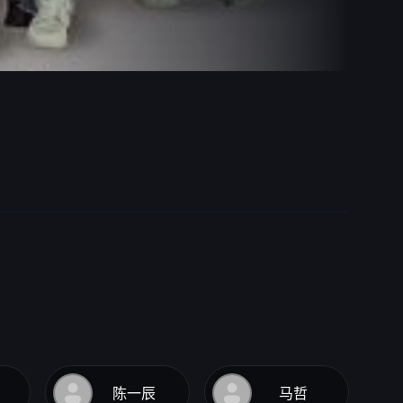
陈一辰
马哲