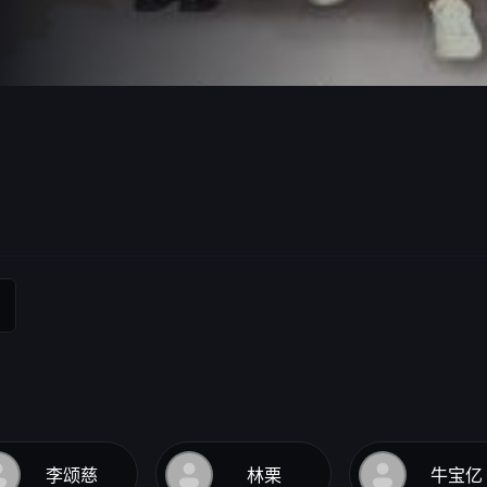
李颂慈
林栗
牛宝亿