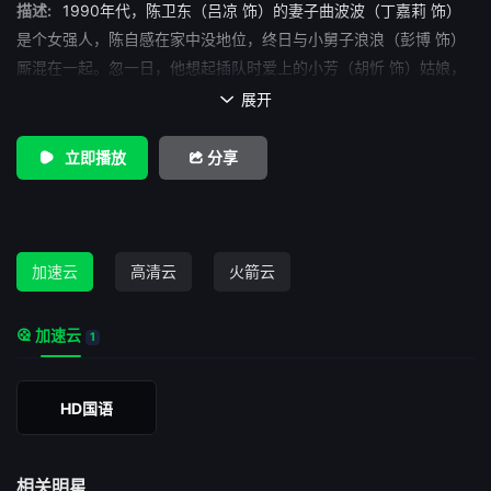
描述:
1990年代，陈卫东（吕凉 饰）的妻子曲波波（丁嘉莉 饰）
是个女强人，陈自感在家中没地位，终日与小舅子浪浪（彭博 饰）
厮混在一起。忽一日，他想起插队时爱上的小芳（胡忻 饰）姑娘，
温柔美丽善解人意，何不将那段经历写首歌呢。于是，一首《小
展开

芳》被他灌成盒带发行，唱遍了大街小巷。他把音像出版社付给的
稿酬揣在身上，踏上了寻访昔日情人的道路。几经周折，终于见到
立即播放
分享
了当年的小芳。但物是人非，如今的小芳已是华侨林先生的阔太
太，这大大出乎陈卫东的意料。当下老华侨刚去世，村民正为这位
造福桑梓的老人举办葬礼。陈卫东调整着纷乱的思绪，眼前的林太
太怎么也跟二十年前的小芳对不上号......
加速云
高清云
火箭云
加速云
1
HD国语
相关明星