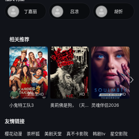
丁嘉丽
吕凉
胡忻
相关推荐
更新至HD
HD
HD
小鬼特工队3
奥莉佛是狗，（天哪！！）这家伙电影版
灵魂伴侣2026
精
友情链接
樱花动漫
茶杯狐
美剧天堂
真不卡影院
韩剧tv
星空影院