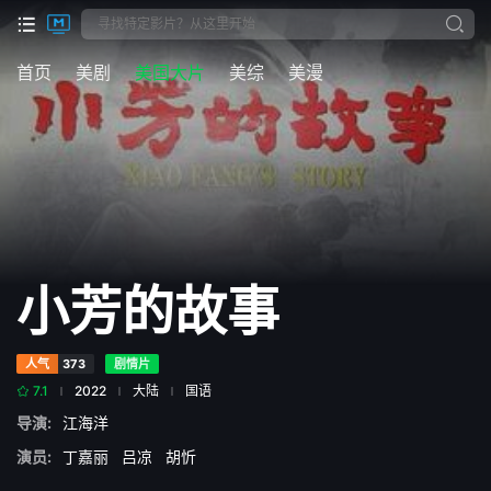
首页
美剧
美国大片
美综
美漫
小芳的故事
人气
373
剧情片
7.1
2022
大陆
国语
导演:
江海洋
演员:
丁嘉丽
吕凉
胡忻