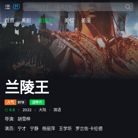
首页
美剧
美国大片
美综
美漫
兰陵王
人气
979
战争片
9.8
2022
大陆
国语
导演:
胡雪桦
演员:
宁才
宁静
杨丽萍
王学圻
罗兰佐·卡伦德