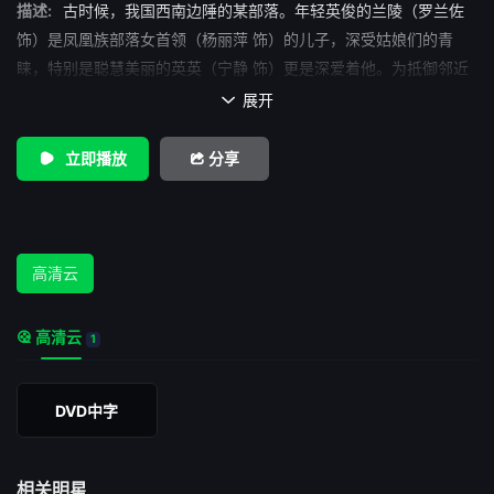
描述:
古时候，我国西南边陲的某部落。年轻英俊的兰陵（罗兰佐
饰）是凤凰族部落女首领（杨丽萍 饰）的儿子，深受姑娘们的青
睐，特别是聪慧美丽的英英（宁静 饰）更是深爱着他。为抵御邻近
黑鹰部落的觊觎，凤凰族人希望有一个骁勇善战的男首领。几年
展开

后，兰陵率族人杀向敌阵，黑鹰首领（宁才 饰 ）却以兰陵长相太漂
亮不具备男子气概拒绝与他交战。黑鹰部落俘获凤凰族全部男女老
立即播放
分享
幼，将择日处死。兰陵之母无奈提出用全族女人的贞操换取男人们
的性命。羞愧难当的兰陵自沉湖底，受神启发，再现人间的兰陵面
目狰狞，性情也变成了嗜血成性的野兽。他骁勇善战、杀人如麻。
兰陵的母亲临终前，将一腔热血喷向兰陵，从此，兰陵恢复了善良
高清云
的本性…… 本片获1995年美国洛彬矶圣克拉里达国际电影节最
佳外语片奖及1995年第15届夏威夷国际电影节最佳摄影奖。
高清云
1
DVD中字
相关明星