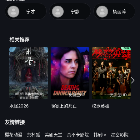
宁才
宁静
杨丽萍
相关推荐
更新至HD
更新至HD
更新至HD
水怪2026
晚宴上的死亡
校歌英雄
绝
友情链接
樱花动漫
茶杯狐
美剧天堂
真不卡影院
韩剧tv
星空影院