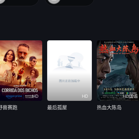
HD
HD
HD国语
野兽赛跑
最后孤屋
热血大陈岛