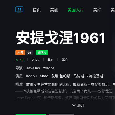
首页
美剧
美国大片
美综
美
安提戈涅1961
人气
195
剧情片
7.3
2022
其它
其它
导演:
Javellas
Yorgos
演员:
Kodou
Maro
艾琳·帕帕斯
马诺斯·卡特拉基斯
描述:
故事发生在古希腊的底比斯，俄狄浦斯王弑父娶母后，
——厄忒俄克勒斯和波吕涅刻斯，以及两个女儿——安提戈涅（
Irene Papas 饰）和伊斯墨涅。波吕涅刻斯借岳父的兵力回
俄克勒斯争夺王位，结果两兄弟自相残杀而死。克瑞翁以舅父
展开

位，他为厄忒俄克勒斯举行了盛大的葬礼，宣布波吕涅刻斯为