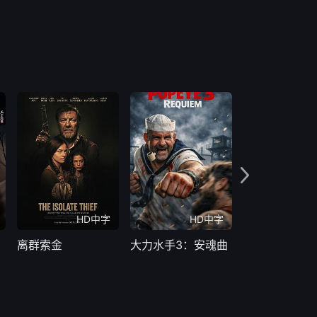
HD中字
HD中字
H
离群索金
大力水手3：安魂曲
破暗