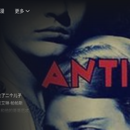
漫
更多

生了二个儿子
艾琳·帕帕斯
国来和他的哥哥厄忒
资格继承了王
叛徒，不许人埋