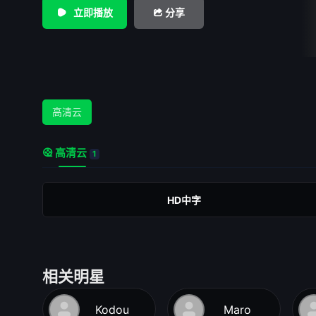
葬他的尸首。克瑞翁下令，谁埋葬波吕涅刻斯就处以死刑。安
立即播放
分享
律，尽了亲人必尽的义务，把她哥哥埋葬了，因此她被克瑞翁
后，底比斯城的先知告诉克瑞翁，说他冒犯了诸神。克瑞翁赶
却发现她已死去。克瑞翁的儿子海蒙，是安提戈涅的未婚夫，
翁而后自杀。克瑞翁的妻子听说儿子已死，也跟着自杀。克瑞
孤家寡人的悲剧下场。
高清云
高清云
1
HD中字
相关明星
Kodou
Maro