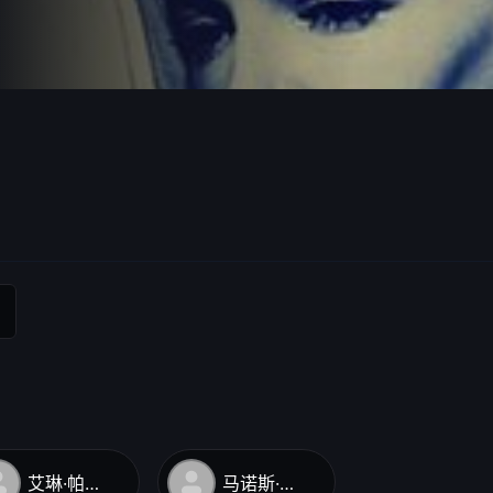
提戈涅遵循神
下令处死。随
去救安提戈涅，
他拔剑刺杀克瑞
翁最后落得一个
艾琳·帕帕斯
马诺斯·卡特拉基斯