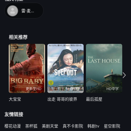
雷·麦克劳斯基
相关推荐
更新至HD
HD中字
HD中字
大宝宝
出走 哥哥的彼界
最后孤屋
最
友情链接
樱花动漫
茶杯狐
美剧天堂
真不卡影院
韩剧tv
星空影院