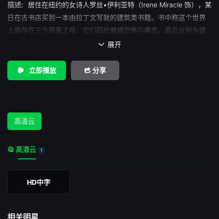
描述:
居住在纽约的女诗人罗丝•伊利亚特（Irene Miracle 饰），某
日在古书店买到一本由拉丁文写就的建筑类书籍。书中称这个世界
上曾存在三个邪恶之母，它们四处散播恐怖与痛苦，最后分别为建
筑师镇在罗马、纽约以及德国的弗莱堡的三个建筑中。罗丝怀疑她
展开

所居住的公寓便是书中提及的一处，她一面写信向远在罗马的弟弟
马克（Leigh McCloskey 饰），随后自己则只身走入地下室一探究
立即播放
分享
竟。 收到信的马克与姐姐通话，然而电话却突然中断。他连忙
赶至纽约，得知姐姐业已失踪。不得已，马克开始四处打探关于这
本古书背后的秘密……
高清云
高清云
1
HD中字
相关明星