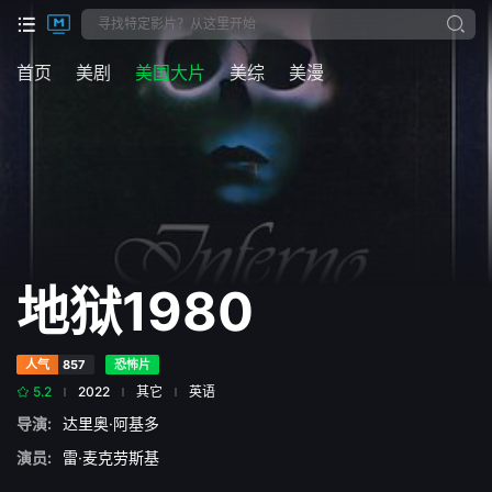
首页
美剧
美国大片
美综
美漫
地狱1980
人气
857
恐怖片
5.2
2022
其它
英语
导演:
达里奥·阿基多
演员:
雷·麦克劳斯基