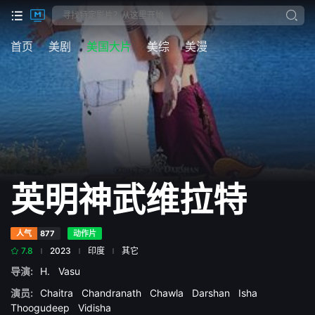
首页
美剧
美国大片
美综
美漫
英明神武维拉特
人气
877
动作片
7.8
2023
印度
其它
导演:
H.
Vasu
演员:
Chaitra
Chandranath
Chawla
Darshan
Isha
Thoogudeep
Vidisha