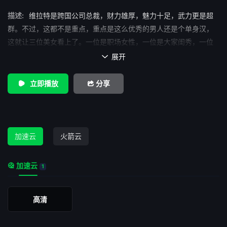
描述:
维拉特是跨国公司总裁，财力雄厚，魅力十足，武力更是超
群。不过，这都不是重点，重点是这么优秀的男人还是个单身汉，
这就让三位美女看上了。一位是职场女性，一位是大家闺秀，一位
是小辣妹。伴随着女主人公的出场，都会有一段歌舞，三位女性同
展开

时向维拉特表白并展开了追求。维拉特到底会选谁呢？他会认真对
待吗？请从电影里找答案吧……
立即播放
分享
加速云
火箭云
加速云
1
高清