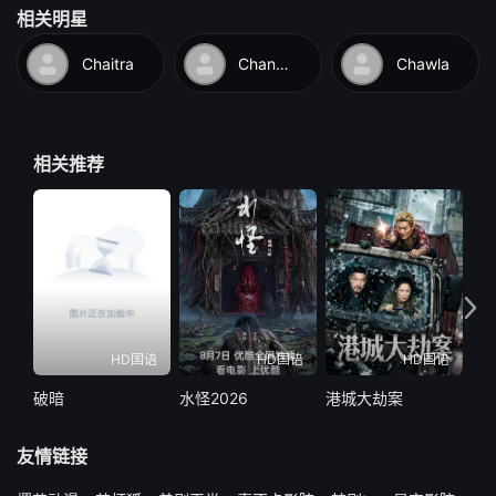
相关明星
Chaitra
Chandranath
Chawla
相关推荐
HD国语
HD国语
HD国语
破暗
水怪2026
港城大劫案
遥
友情链接