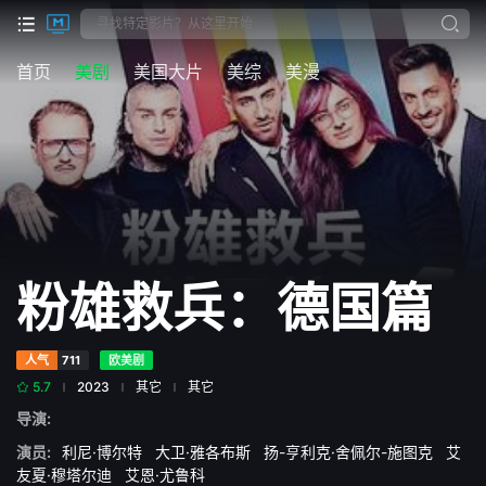
首页
美剧
美国大片
美综
美漫
粉雄救兵：德国篇
人气
711
欧美剧
5.7
2023
其它
其它
导演:
演员:
利尼·博尔特
大卫·雅各布斯
扬-亨利克·舍佩尔-施图克
艾
友夏·穆塔尔迪
艾恩·尤鲁科