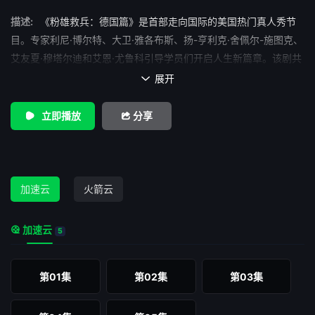
描述:
《粉雄救兵：德国篇》是首部走向国际的美国热门真人秀节
目。专家利尼·博尔特、大卫·雅各布斯、扬-亨利克·舍佩尔-施图克、
艾友夏·穆塔尔迪和艾恩·尤鲁科引导学员们开启人生新篇章。该剧共
五集，闪耀五人组帮助五名普通人进行积极改造，其中包括一位要
展开

出柜的年轻足球教练，一位重新开始约会的单身父亲，以及一位受
挫的年轻女子慢慢学会享受生活。感人至深！
立即播放
分享
加速云
火箭云
加速云
5
第01集
第02集
第03集