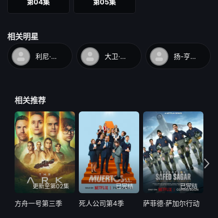
第04集
第05集
相关明星
利尼·博尔特
大卫·雅各布斯
扬-亨利克·舍佩尔-施图克
相关推荐
更新至第02集
已完结
已完结
方舟一号第三季
死人公司第4季
萨菲德·萨加尔行动
萨