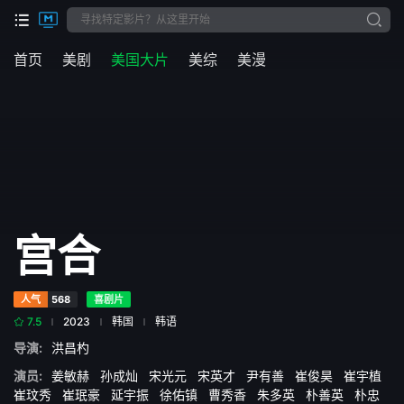
首页
美剧
美国大片
美综
美漫
宫合
人气
568
喜剧片
7.5
2023
韩国
韩语
导演:
洪昌杓
演员:
姜敏赫
孙成灿
宋光元
宋英才
尹有善
崔俊昊
崔宇植
崔玟秀
崔珉豪
延宇振
徐佑镇
曹秀香
朱多英
朴善英
朴忠