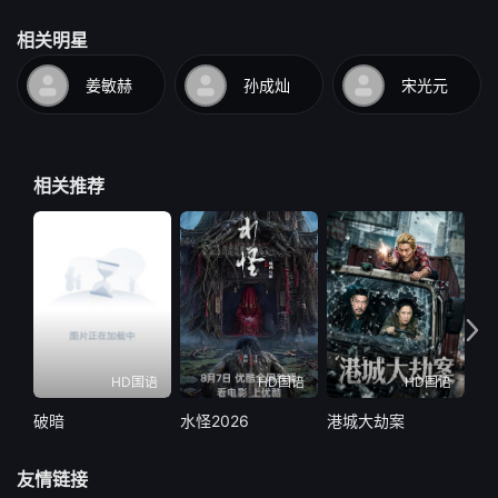
相关明星
姜敏赫
孙成灿
宋光元
相关推荐
HD国语
HD国语
HD国语
破暗
水怪2026
港城大劫案
遥
友情链接