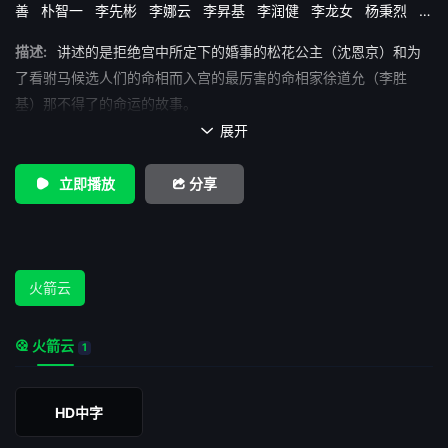
善
朴智一
李先彬
李娜云
李昇基
李润健
李龙女
杨秉烈
柳
正浩
沈恩敬
赵福来
金相庆
描述:
讲述的是拒绝宫中所定下的婚事的松花公主（沈恩京）和为
了看驸马候选人们的命相而入宫的最厉害的命相家徐道允（李胜
基）那不得了的命运的故事。
展开

立即播放
分享
火箭云
火箭云
1
HD中字