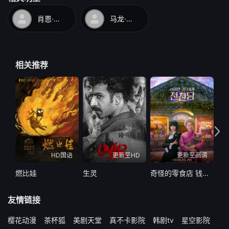
肖恩·韦恩斯
马龙·韦恩斯
相关推荐
HD国语
更新至HD
更新至高清
燃比娃
生灵
奇怪的零食店 钱天堂
眼
友情链接
樱花动漫
茶杯狐
美剧天堂
真不卡影院
韩剧tv
星空影院