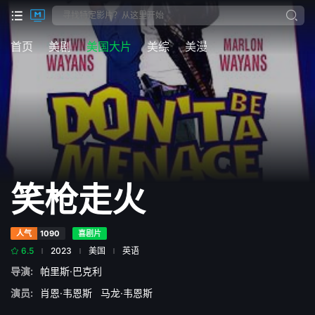
首页
美剧
美国大片
美综
美漫
笑枪走火
人气
1090
喜剧片
6.5
2023
美国
英语
导演:
帕里斯·巴克利
演员:
肖恩·韦恩斯
马龙·韦恩斯