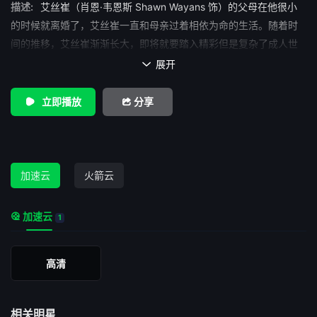
描述:
艾丝崔（肖恩·韦恩斯 Shawn Wayans 饰）的父母在他很小
的时候就离婚了，艾丝崔一直和母亲过着相依为命的生活。随着时
间的推移，艾丝崔渐渐长大，即将就要踏入精彩但是复杂了成人世
界了。母亲将艾丝崔送到了他的父亲那里短暂居住，在父亲那里，
展开

艾丝崔打开了新世界的大门。 当艾丝崔回到南方后，他找到了
洛狗（马龙·韦恩斯 Marlon Wayans 饰）、疯腿（稣里·麦库劳 Suli
立即播放
分享
McCullough 饰）和说教（克里斯·史宾赛 Chris Spencer 饰），四
人整天厮混在一起。一次偶然中，艾丝崔邂逅了名为黛西（Tracey
Cherelle Jones 饰）的未婚妈妈，虽然艾丝崔的兄弟们都劝他提防
这个危险的女人，但是被荷尔蒙操纵了头脑的艾丝崔还是沦陷了。
加速云
火箭云
加速云
1
高清
相关明星