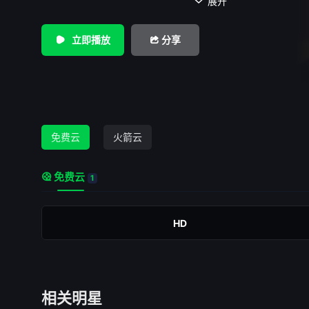
展开

立即播放
分享
免费云
火箭云
免费云
1
HD
相关明星