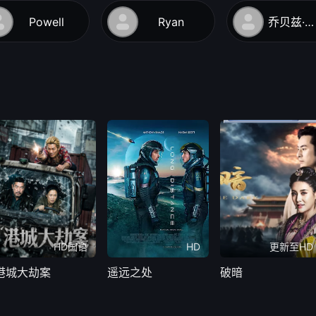
Powell
Ryan
乔贝兹·威廉姆斯
HD国语
HD
更新至HD
港城大劫案
遥远之处
破暗