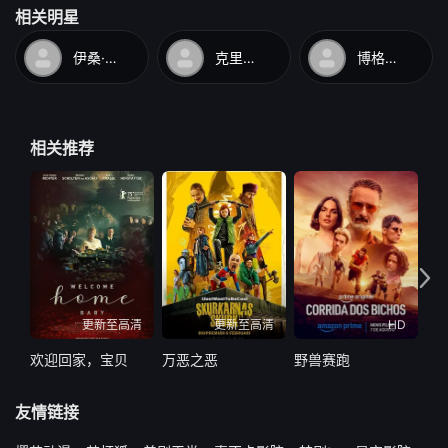
相关明星
伊桑·霍克
克里斯·奥多德
博格纳·F·马丁
相关推荐
更新至高清
更新至高清
HD
欢迎回家，宝贝
万恶之恶
野兽赛跑
最
友情链接