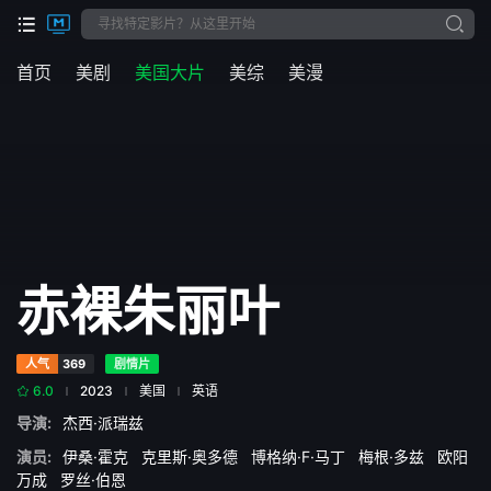
首页
美剧
美国大片
美综
美漫
赤裸朱丽叶
人气
369
剧情片
6.0
2023
美国
英语
导演:
杰西·派瑞兹
演员:
伊桑·霍克
克里斯·奥多德
博格纳·F·马丁
梅根·多兹
欧阳
万成
罗丝·伯恩