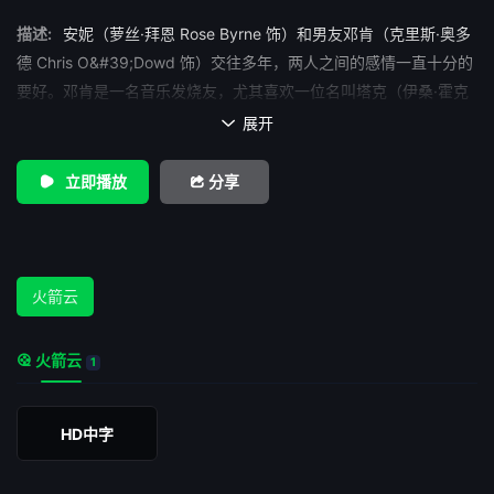
描述:
安妮（萝丝·拜恩 Rose Byrne 饰）和男友邓肯（克里斯·奥多
德 Chris O&#39;Dowd 饰）交往多年，两人之间的感情一直十分的
要好。邓肯是一名音乐发烧友，尤其喜欢一位名叫塔克（伊桑·霍克
Ethan Hawke 饰）的歌手。让邓肯没有想到的是，有一天，塔克竟
展开

然给他寄了一盘名为《赤裸朱丽叶》的音乐小样。邓肯非常喜欢这
份小样，但安妮却觉得这简直就如同噪音一样难听。 安妮偷偷
立即播放
分享
的在网上将自己对这首歌的真实评价写了下来，没想到她的恶评吸
引了塔克的注意，塔克竟然给她写了一封信，就这样，两个人通过
书信一来二去的开始了交流，随着时间的推移，两人之间的距离在
不知不觉之中渐渐靠近。
火箭云
火箭云
1
HD中字