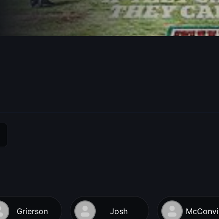
Grierson
Josh
M