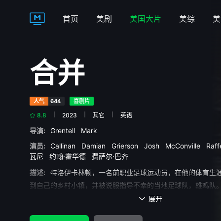
首页
美剧
美国大片
美综
美
合并
人气
644
喜剧片
8.8
2023
其它
英语
导演:
Grentell
Mark
演员:
Callinan
Damian
Grierson
Josh
McConville
Raf
瓦尼
约翰·霍华德
费萨尔·巴齐
描述:
特洛伊卡林顿，一名前职业足球运动员，在他的体育生
到自己的乡村小镇，并被说服指导不幸的当地足球队，雄鸡队
展开
