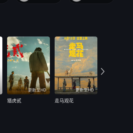
更新至HD
更新至HD
更新
猎虎贰
走马观花
错过了，遗憾