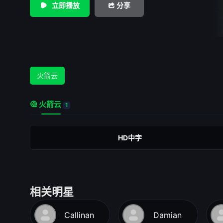
立即播放
分享
火箭云
火箭云
1
HD中字
相关明星
Callinan
Damian