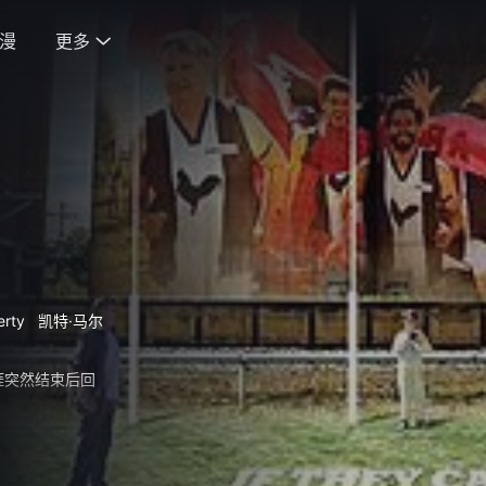
漫
更多

ferty
凯特·马尔
涯突然结束后回
。