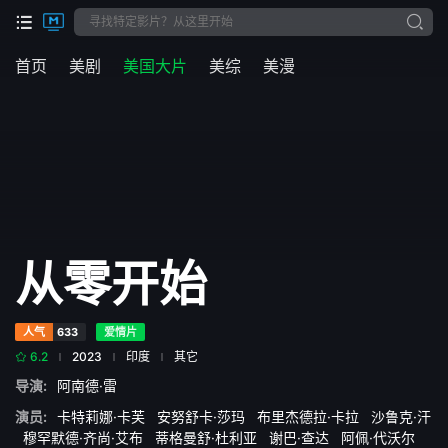
首页
美剧
美国大片
美综
美漫
从零开始
人气
633
爱情片
6.2
2023
印度
其它
导演:
阿南德·雷
演员:
卡特莉娜·卡芙
安努舒卡·莎玛
布里杰德拉·卡拉
沙鲁克·汗
穆罕默德·齐尚·艾布
蒂格曼舒·杜利亚
谢巴·查达
阿佩·代沃尔