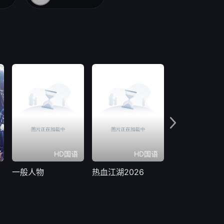
HD国语
HD国语
更新
一般人物
热血江湖2026
猎虎贰