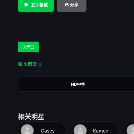
立即播放
分享
火箭云
火箭云
1
HD中字
相关明星
Casey
Kamen