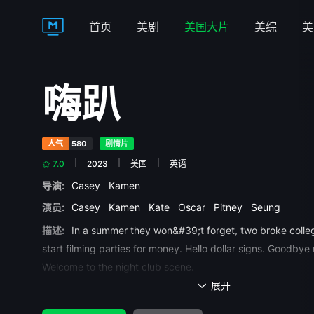
首页
美剧
美国大片
美综
美
嗨趴
人气
580
剧情片
7.0
2023
美国
英语
导演:
Casey
Kamen
演员:
Casey
Kamen
Kate
Oscar
Pitney
Seung
描述:
In a summer they won&#39;t forget, two broke colle
start filming parties for money. Hello dollar signs. Goodbye
Welcome to the night club scene.
展开
