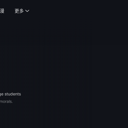
漫
更多

ge students
 morals.