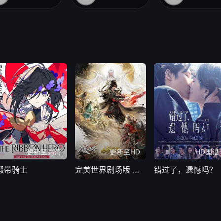
更新至高清
更新至HD
HD国语
缎带骑士
完美世界剧场版 九劫焚天
错过了，遗憾吗？