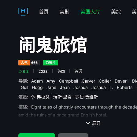
首页
美剧
美国大片
美综
美
闹鬼旅馆
人气
666
恐怖片
6.8
2023
英国
英语
导演:
Adam
Amy
Campbell
Carver
Collier
Deveril
D
Gull
Hogg
Jane
Jean
Joshua
Joshua
L.
Roberts
演员:
休·弗拉瑟
瑞斯·里奇
罗伯·贾维斯
描述:
Eight tales of ghostly encounters through the decade
amid the ruins of a once grand English hotel.
展开
