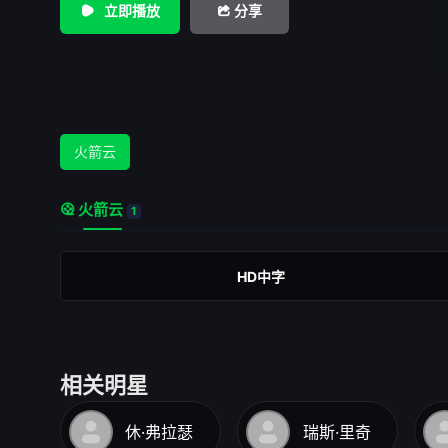
立即播放
分享
火箭云
火箭云
1
HD中字
相关明星
休·弗拉瑟
瑞斯·里奇