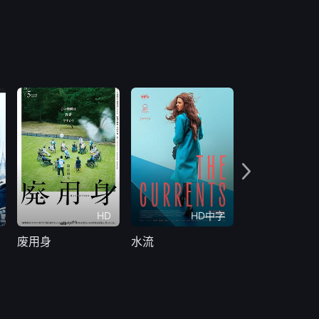
HD
HD中字
H
废用身
水流
契约约会