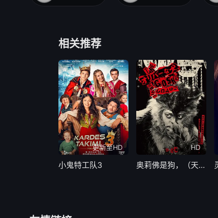
相关推荐
更新至HD
HD
小鬼特工队3
奥莉佛是狗，（天哪！！）这家伙电影版