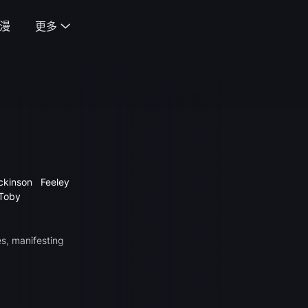
漫
更多

ickinson
Feeley
Toby
s, manifesting