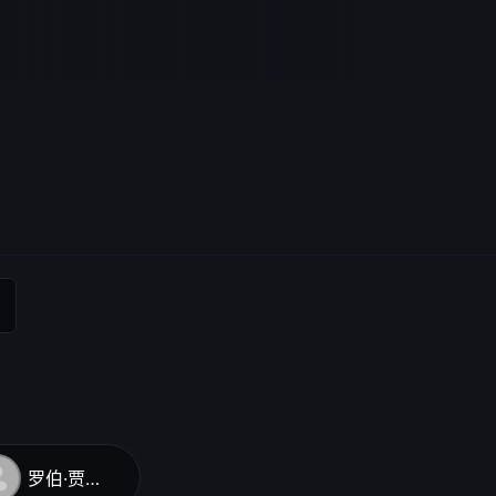
罗伯·贾维斯