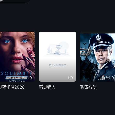
HD
HD
更新至HD
灵魂伴侣2026
精灵猎人
斩毒行动