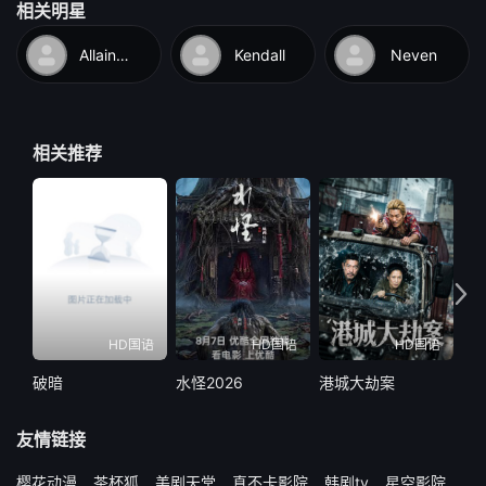
相关明星
Allain-Marcus
Kendall
Neven
相关推荐
HD国语
HD国语
HD国语
破暗
水怪2026
港城大劫案
遥
友情链接
樱花动漫
茶杯狐
美剧天堂
真不卡影院
韩剧tv
星空影院