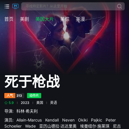
首页
美剧
美国大片
美综
美漫
死于枪战
人气
313
动作片
5.9
2023
美国
英语
导演:
科林·希夫利
演员:
Allain-Marcus
Kendall
Neven
Okiki
Pajkic
Peter
Schoelier
Wade
亚历山德拉·达达里奥
埃曼纽尔·施莱琪
尼古