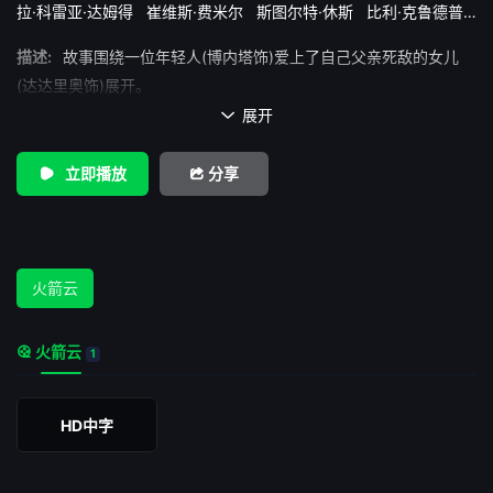
拉·科雷亚·达姆得
崔维斯·费米尔
斯图尔特·休斯
比利·克鲁德普
米歇尔·诺尔顿
约翰·拉尔斯顿
约翰·腾奇
蕾妮·威利特
贾斯汀·查
描述:
故事围绕一位年轻人(博内塔饰)爱上了自己父亲死敌的女儿
特文
迪耶戈·博内塔
高莉莉
(达达里奥饰)展开。
展开

立即播放
分享
火箭云
火箭云
1
HD中字