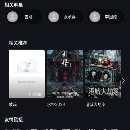
相关明星
吉娜
张承喜
李国煌
相关推荐
HD国语
HD国语
HD国语
破暗
水怪2026
港城大劫案
遥
友情链接