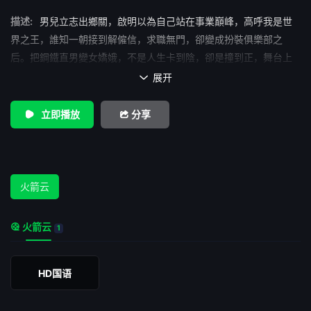
描述:
男兒立志出鄉關，啟明以為自己站在事業巔峰，高呼我是世
界之王，誰知一朝接到解僱信，求職無門，卻變成扮裝俱樂部之
后。把鋼鐵直男變女嬌娥，不是人生卡到陰，卻是撞到正，舞台上
少女時代是少年，野雞變天團，有難同當，三八兄弟偏成好姐妹，
展开

人鬼殊途，原來殊途同歸，天作不和，其實裡應外合。只是當皇后
易，當自己卻難，啟明家有妻小需要瞞，還遇見黑道老大煞到愛，
立即播放
分享
安內還要攘外，人生不停出包，他超大包。升級豈止罩杯，越好笑
越靠杯。從獻身到獻聲，啟明不只歌喉讚，這回他還要為全世界皇
后們發出聲音。姊姊妹妹站起來，笑到彈出來。
火箭云
火箭云
1
HD国语