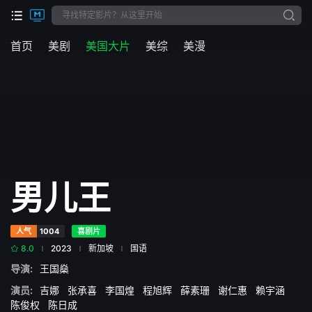
首页
美剧
美国大片
美综
美漫
男儿王
人气
1004
喜剧片
8.0
2023
新加坡
国语
导演:
王国燊
演员:
吉娜
张承喜
李国煌
程旭辉
薛素珊
谢仁惠
赖宇涵
陈俊权
陈日成