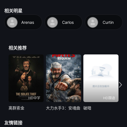
相关明星
Arenas
Carlos
Curtin
相关推荐
HD中字
HD中字
HD国语
离群索金
大力水手3：安魂曲
破暗
水怪
友情链接