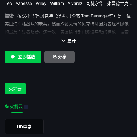
Teo
Vanessa
Wiley
William
Álvarez
司徒永华
弗雷德里克·
米拉廖塔
比利·赞恩
汤姆·贝伦杰
泰勒·科宾
瑞克斯·林恩
阿登·
描述:
硬汉托马斯·贝克特（汤姆·贝伦杰 Tom Berenger饰）是一位
杨
美国海军陆战队的老兵。然而冷酷无情的贝克特却因为曾经不顾他
的战友而臭名昭著。这一次，美国情报部门派遣年轻的神枪手理查
德·米勒（比利·赞恩 Billy Zane饰）与贝克特搭档，前往巴拿马完成
展开

一次刺杀任务。亦敌亦友的一老一少深入丛林，在远离后方支援的
情况下，两人却各怀鬼胎，甚至互相攻击。但随着任务的进行，两
立即播放
分享
人开始慢慢地接纳彼此，在紧要关头互相救助。 本部由路易斯·
罗沙执导的新派战争片《狙击手》，以美国陆军狙击手特种部队为
故事题材，另辟蹊径地聚焦资深狙击手和年轻情报员之间的身份与
感情矛盾来制造戏剧张力，加上极富震撼力的视觉效果，营造了一
火箭云
部令人叫绝的丛林动作大戏。
火箭云
1
HD中字