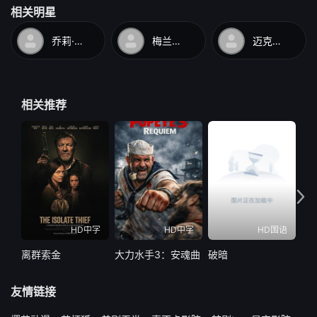
相关明星
乔莉·理查德森
梅兰尼·格里菲斯
迈克尔·道格拉斯
相关推荐
HD中字
HD中字
HD国语
离群索金
大力水手3：安魂曲
破暗
水怪
友情链接