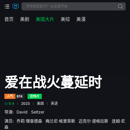
首页
美剧
美国大片
美综
美漫
爱在战火蔓延时
人气
974
恐怖片
9.4
2023
美国
英语
导演:
David
Seltzer
演员:
乔莉·理查德森
梅兰尼·格里菲斯
迈克尔·道格拉斯
连姆·尼
森