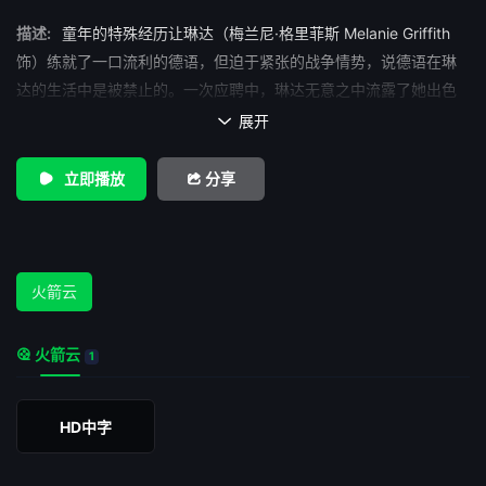
描述:
童年的特殊经历让琳达（梅兰尼·格里菲斯 Melanie Griffith
饰）练就了一口流利的德语，但迫于紧张的战争情势，说德语在琳
达的生活中是被禁止的。一次应聘中，琳达无意之中流露了她出色
的语言天赋，此时老板爱德（迈克尔·道格拉斯 Michael Douglas
展开

饰）正需要一个会德语的秘书，琳达成为了不二人选。 随着时
间的流逝，琳达和爱德之间的关系越来越密切，战争的爆发让琳达
立即播放
分享
意识到，看似从商的爱德实际上是一名情报收集人员，而她已经无
可救药的爱上了他。战争让这对恋人分割两地，之后，琳达再次成
为了爱德的得力下属。一次需要潜入德国的危险任务中，琳达主动
请缨，爱德与其约定一周后必须离开德国，琳达却失约了。在琳达
火箭云
的身上到底发生了什么？她是否安全？对此爱德一无所知。
火箭云
1
HD中字