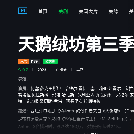
首页
美剧
美国大片
美综
美
天鹅绒坊第三
人气
1189
欧美剧
9.7
2023
西班牙
其它
导演:
演员:
何塞·萨克里斯坦
哈维尔·雷伊
塞西莉亚·弗雷尔
宝拉
努埃拉·贝拉斯科
玛塔·哈扎斯
米利亚姆·乔瓦内利
米格尔·
特
艾塔娜·桑切斯-希洪
阿德里安·拉斯特拉
描述:
西班牙电视剧《Velvet》的创作者来自《大饭店》（Grand
是带有罗曼蒂克色彩的《塞尔福里奇先生》（Mr Selfridge）
Antena 3台播出时，观众达480万，收视份额超过24%。