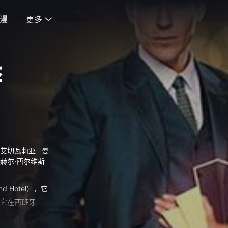
漫
更多

季
·艾切瓦莉亚
曼
安赫尔·西尔维斯
 Hotel），它
，它在西班牙