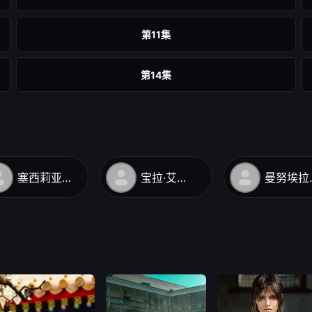
第11集
第14集
塞西莉亚·弗雷尔
宝拉·艾切瓦莉亚
曼努埃