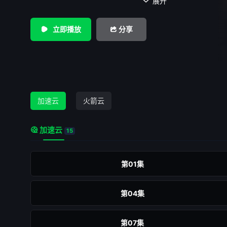
展开

立即播放
分享
加速云
火箭云
加速云
15
第01集
第04集
第07集