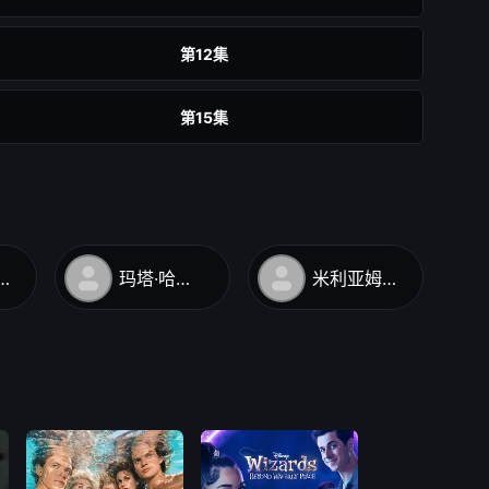
第12集
第15集
拉·贝拉斯科
玛塔·哈扎斯
米利亚姆·乔瓦内利