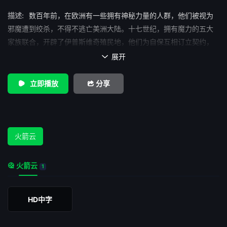
描述:
数百年前，在欧洲有一些拥有神秘力量的人群，他们被视为
邪魔遭到绞杀，不得不逃亡美洲大陆。十七世纪，拥有魔力的五大
家族联合，开辟了伊普斯维奇殖民地，他们为自保互相订立契约，
以普通人的状态隐匿在人群中。五大家族的四名传人——凯勒布
展开

（史蒂芬•斯特雷 Steven Strait 饰）、里德、泰勒、伯格年龄相仿
互相交好，他们的小集团是学校中的焦点，转校生沙拉（劳拉•拉姆
立即播放
分享
齐 Laura Ramsey 饰）属意低调温顺的凯勒布，尝试着接近凯勒布
却被恐怖的幻象困扰。同时，年满十八岁的凯勒布即将获得力量的
升级，同伴里德出于嫉妒而敌视凯勒布令小团体出现了裂痕，学校
中其他学生的意外身忙和陌生人科林斯试图接近小团体令凯勒布等
火箭云
人自感陷入了一场阴谋……
火箭云
1
HD中字