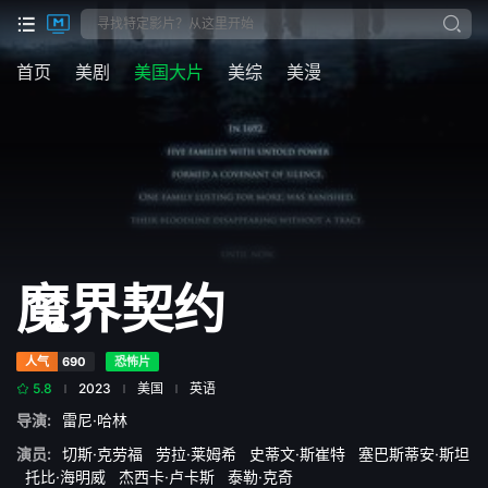
首页
美剧
美国大片
美综
美漫
魔界契约
人气
690
恐怖片
5.8
2023
美国
英语
导演:
雷尼·哈林
演员:
切斯·克劳福
劳拉·莱姆希
史蒂文·斯崔特
塞巴斯蒂安·斯坦
托比·海明威
杰西卡·卢卡斯
泰勒·克奇