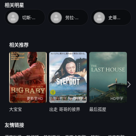
相关明星
切斯·克劳福
劳拉·莱姆希
史蒂文·斯崔特
相关推荐
更新至HD
HD中字
HD中字
大宝宝
出走 哥哥的彼界
最后孤屋
最
友情链接