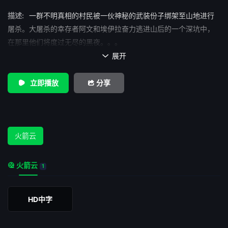
描述:
一群不明真相的村民被一伙神秘的武装份子绑架至山地进行
屠杀。大屠杀的幸存者阿文和埃伊拉奋力逃进山后的一个深坑中，
在那里他们将度过无尽的黑夜。。。
展开

立即播放
分享
火箭云
火箭云
1
HD中字