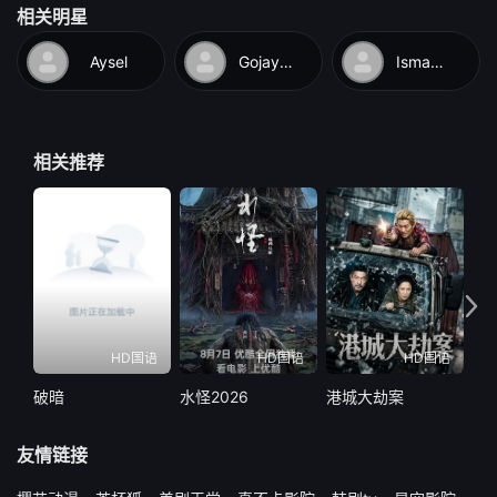
相关明星
Aysel
Gojayev
Ismayilov
相关推荐
HD国语
HD国语
HD国语
破暗
水怪2026
港城大劫案
遥
友情链接