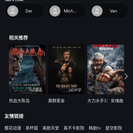
Der
Michelle
Van
相关推荐
HD国语
HD中字
HD中字
热血大陈岛
离群索金
大力水手3：安魂曲
破
友情链接
樱花动漫
茶杯狐
美剧天堂
真不卡影院
韩剧tv
星空影院