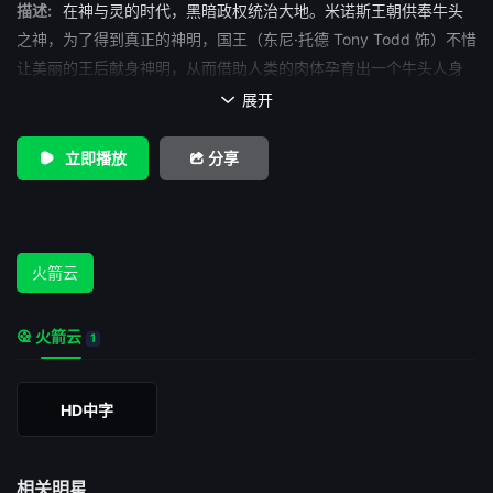
描述:
在神与灵的时代，黑暗政权统治大地。米诺斯王朝供奉牛头
之神，为了得到真正的神明，国王（东尼·托德 Tony Todd 饰）不惜
让美丽的王后献身神明，从而借助人类的肉体孕育出一个牛头人身
的怪物。每年国王都要派出犄角部队，到一个名为菲尔那的村庄抓
展开

走8个年轻人献给牛头人充当牺牲。 时光飞逝，转眼间菲尔那
迎来第5个供奉年。牧羊人提奥（汤姆·哈迪 Tom Hardy 饰）多年前
立即播放
分享
就因为牛头人而痛失自己的爱侣菲安（Donata Janietz 饰），从一
个丑陋的老太婆的口中，他得知爱人仍然活在人间。提奥不顾父亲
的阻拦，决定作为牺牲前往国王的宫殿营救爱人。这注定是一条充
满艰险的道路……
火箭云
火箭云
1
HD中字
相关明星