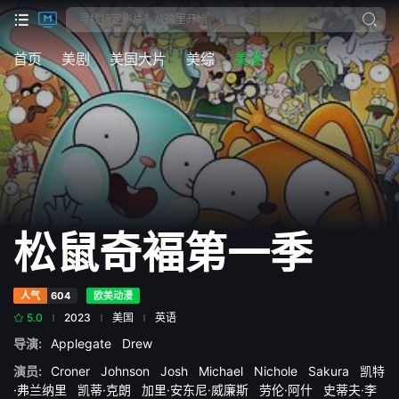
首页
美剧
美国大片
美综
美漫
松鼠奇褔第一季
人气
604
欧美动漫
5.0
2023
美国
英语
导演:
Applegate
Drew
演员:
Croner
Johnson
Josh
Michael
Nichole
Sakura
凯特
·弗兰纳里
凯蒂·克朗
加里·安东尼·威廉斯
劳伦·阿什
史蒂夫·李