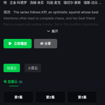
特
尤金·科德罗
汤姆·肯尼
玛丽·麦克
瑞切尔·豪斯
瑞斯·达比
维拉.洛弗尔
肯特·奥斯博内
艾瑞克·鲍扎
詹姆斯·门罗·伊格尔哈
描述:
The series follows Kiff, an optimistic squirrel whose best
特
贵美子·格伦
迪迪·马格诺
intentions often lead to complete chaos, and her best friend
Barrya sweet and mellow bunny. Set in the bustlinc mountains,
where animals and magica creatures live together in harmony,
展开

the series features the duo, who take the town by storm with
their endless adventures and zest for life.
立即播放
分享
加速云
火箭云
加速云
12
第1集
第2集
第3集