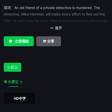
描述:
An old friend of a private detective is murdered. The
detective, Mike Hammer, will make every effort to find out the
killer. At each step he does, there is someone taking advantage
of his progress. &nbsp;Written by Luis Carvacho
展开

{lcarvach@lascar.puc.cl}
立即播放
分享
火箭云
火箭云
1
HD中字