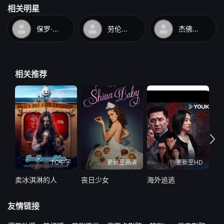
相关明星
保罗·索维诺
劳伦妮·兰登
杰佛里·刘易斯
相关推荐
TC中字
更新至高清
更新至HD
卖冰淇淋的人
丧日少女
海外追逃
感
友情链接