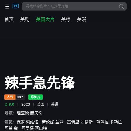
首页
美剧
美国大片
美综
美漫
辣手急先锋
人气
907
恐怖片
9.0
2023
美国
英语
导演:
理查德·赫夫伦
演员:
保罗·索维诺
劳伦妮·兰登
杰佛里·刘易斯
芭芭拉·卡勒拉
阿兰·金
阿曼德·阿山特