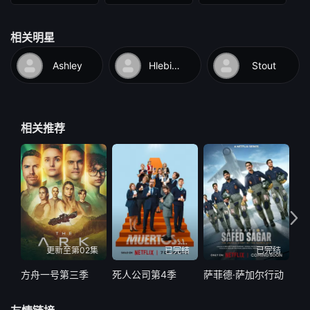
相关明星
Ashley
Hlebinsky
Stout
相关推荐
更新至第02集
已完结
已完结
方舟一号第三季
死人公司第4季
萨菲德·萨加尔行动
萨