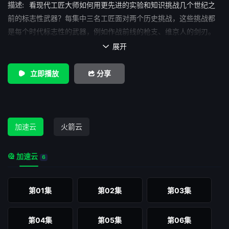
描述:
看现代工匠大师如何用更先进的实验和知识挑战几个世纪之
前的标志性武器？每集中三名工匠面对两个历史挑战，这些挑战都
是每个时代标志性的武器，例如作战前线的枪支、维京人的剑刃。
这些武器是经过大量研究和制作的艺术品，他们都将经过严格测
展开

试，并根据其设计、历史精度和功能进行评判。每次挑战之后都将
有一位选手被淘汰，最终获胜者将获得10,000美元的大奖，并被冠
立即播放
分享
以“兵器大师”的头衔。
加速云
火箭云
加速云
6
第01集
第02集
第03集
第04集
第05集
第06集