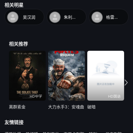
相关明星
吴汉润
朱利安·山德斯
格雷格·T·尼尔森
相关推荐
HD中字
HD中字
HD国语
离群索金
大力水手3：安魂曲
破暗
水怪
友情链接