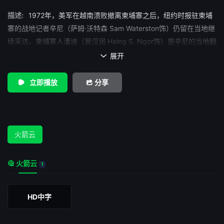
描述:
1972年，美军在越南溃败撤离柬埔寨之后，纽约时报驻柬埔
寨的战地记者辛尼（萨姆·沃特森 Sam Waterston饰）仍留在当地继
续采访。柬埔寨人潘迪（吴汉润 Haing S. Ngor饰）是辛尼的当地翻
译兼助手。辛尼在潘迪的帮助下，多次化险为夷逃过鬼门关。两人
展开

在战火纷飞中结下了深厚的友谊。1975年，红色高棉占领金边。辛
尼得以全身而退，然而潘迪却因为没有护照而被捕，开始了生不如
立即播放
分享
死的地狱生活。在柬共的劳动改造中，潘迪目睹了红色高棉政权的
残暴血腥，受到了非人的待遇。1978年，越共入侵柬埔寨，潘迪趁
机逃亡到泰国边境，与一直在寻找他的老朋友辛尼重逢。 本片
荣获1985年第57届奥斯卡金像奖最佳男配角、最佳摄影和最佳电影
火箭云
剪辑三项大奖。
火箭云
1
HD中字