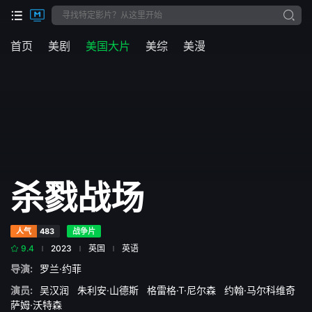
首页
美剧
美国大片
美综
美漫
杀戮战场
人气
483
战争片
9.4
2023
英国
英语
导演:
罗兰·约菲
演员:
吴汉润
朱利安·山德斯
格雷格·T·尼尔森
约翰·马尔科维奇
萨姆·沃特森