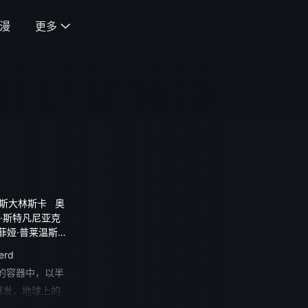
漫
更多

·斯大林斯卡
奥
·斯特凡尼亚克
菲娅·普莱温斯卡
贝娅塔·蒂希基
rd
闭的容器中，以半
爆发，地球上的