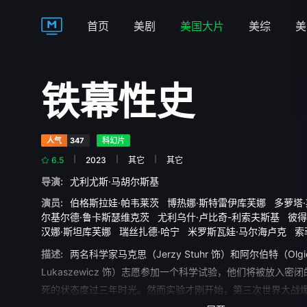
首页
美剧
美国大片
美综
美
铁幕性史
人气
347
科幻片
6.5
2023
其它
其它
导演:
尤利尤斯·马胡尔斯基
演员:
伯格斯拉娃·帕韦莱茨
博热娜·斯特雷伊库芙娜
多萝塔
尔基尔德·鲁卡斯瑟维克茨
尤利乌什·卢比奇-利索夫斯基
彼得
汉娜·斯坦库芙娜
瑞丝扎德·哈宁
米罗斯瓦娃·马尔海卢克
索
维斯瓦夫·米赫尼科夫斯基
耶日·斯图尔
芭芭拉·卢德维然卡
描述:
两名科学家马克思（Jerzy Stuhr 饰）和阿尔伯特（Olgie
维茨
雅努什·米哈沃夫斯基
Lukaszewicz 饰）志愿参加一个科学试验，他们将被放入密
死的状态度过三年时光。然而实验才刚开始，第三次世界大战