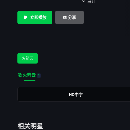
国家均被卷入战争。这两个倒霉的科学家一睡就是五十年，醒
展开

己身处一个奇异的地下社会：在这里，女性是绝对的领导者，
能就是现存的仅有的男性。 对于喜欢拈花惹草的马克思来
立即播放
分享
是天堂；而古板木讷的阿尔伯特则百思不得其解，他要想办法
控制，逃脱出去……
火箭云
火箭云
1
HD中字
相关明星