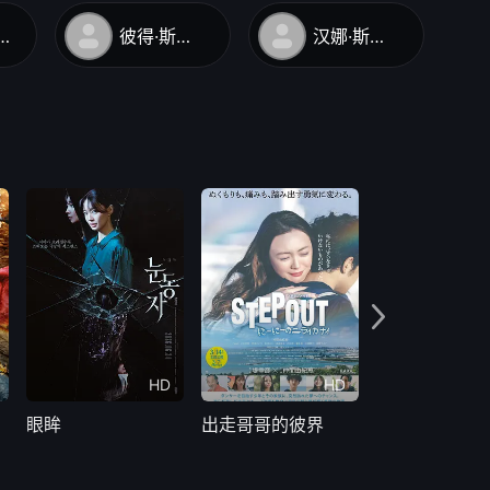
·卢比奇-利索夫斯基
彼得·斯特凡尼亚克
汉娜·斯坦库芙娜
HD
HD
眼眸
出走哥哥的彼界
奇怪的零食店