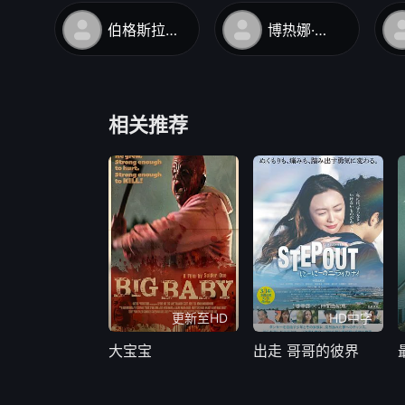
伯格斯拉娃·帕韦莱茨
博热娜·斯特雷伊库芙娜
相关推荐
更新至HD
HD中字
大宝宝
出走 哥哥的彼界