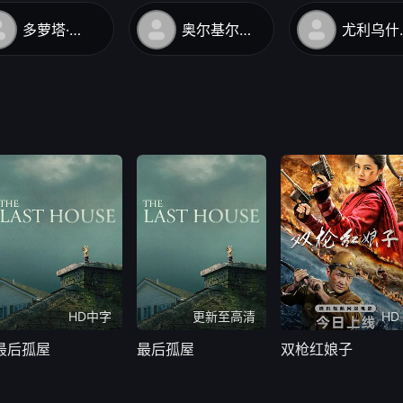
多萝塔·斯大林斯卡
奥尔基尔德·鲁卡斯瑟维克茨
尤利乌什
HD中字
更新至高清
HD
最后孤屋
最后孤屋
双枪红娘子