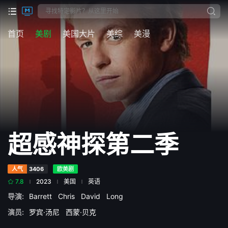
首页
美剧
美国大片
美综
美漫
超感神探第二季
人气
3406
欧美剧
7.8
2023
美国
英语
导演:
Barrett
Chris
David
Long
演员:
罗宾·汤尼
西蒙·贝克