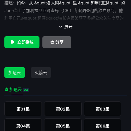
描述:
如今，从 &quot;名人圈&quot; 里 &quot;卸甲归田&quot; 的
Jane当上了加利福尼亚调查局（CBI）专案调查组的独立顾问。他
利用自己的&quot;超感&quot;特长连续破获了多起公众关注度高的
疑难悬案，惊人的破案效率和成功记录让很多人连呼&quot;神人
展开

&quot;。但是在调查局内，大家都知道Jane的底细－－他是个缺乏
纪律感、不愿意按规矩办事的家伙。 古板严肃、一切只知道照
立即播放
分享
本宣科的高级特工Teresa Lisbon (Robin Tunney,
&quot;PrisonBreak&quot;)拿Jane非常头疼－－一方面，她公开排
斥Jane，认为他虚伪、自恋、华而不实，喜欢卖弄自己，不希望他
留在自己的团队里。她尤其憎恨Jane公私不明、轻重不分的性格，
加速云
火箭云
认为他总有一天会威胁到所有人的安全。但另一方面，她也不得不
承认：Jane的作用无人可替代，他的判断力对同事们来说非常有价
加速云
23
值。
第01集
第02集
第03集
第04集
第05集
第06集