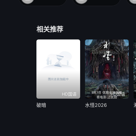
相关推荐
HD国语
HD国语
破暗
水怪2026