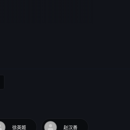
让他们的感情也
徐英姬
赵汉善