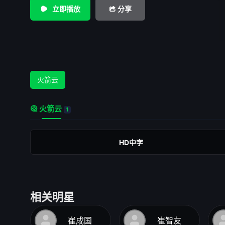
修承担了痛苦，感觉自己对不起民修。 两人的互相爱护，
立即播放
分享
越种越深，只怕他们的感情路没有那么顺畅。
火箭云
火箭云
1
HD中字
相关明星
崔成国
崔智友