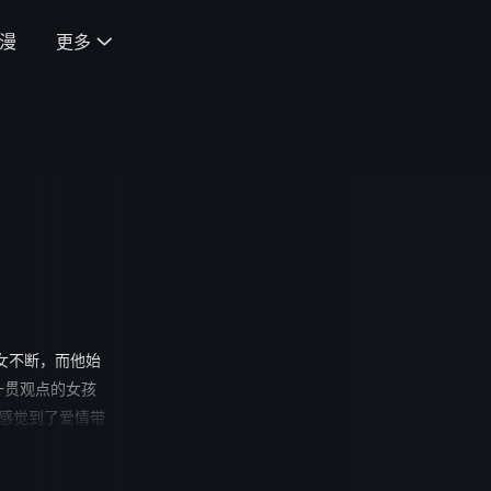
漫
更多

女不断，而他始
一贯观点的女孩
感觉到了爱情带
，民修知道了惠
却感觉自己让民