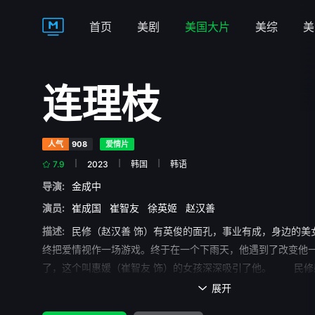
首页
美剧
美国大片
美综
美
连理枝
人气
908
爱情片
7.9
2023
韩国
韩语
导演:
金成中
演员:
崔成国
崔智友
徐英姬
赵汉善
描述:
民修（赵汉善 饰）有英俊的面孔，事业有成，身边的美
终把爱情视作一场游戏。终于在一个下雨天，他遇到了改变他
了，这个叫惠媛（崔智友 饰）的女孩深深吸引了他。 民修
来的甜蜜，惠媛的初恋便是民修。幸福的生活中却带来了暗涌
展开

媛的一个秘密，民修便抛开了一切留在了惠媛的身边。但惠媛