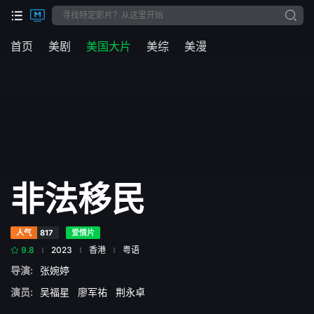
首页
美剧
美国大片
美综
美漫
非法移民
人气
817
爱情片
9.8
2023
香港
粤语
导演:
张婉婷
演员:
吴福星
廖军祐
荆永卓