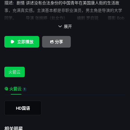
描述:
剧情 讲述没有合法身份的中国青年在美国唐人街的生活故
事，充满真实感。主演基本都是非职业演员，男主角是导演的大学
同学。 导演 张婉婷（处女作） 编剧 罗启锐 摄影 Bob
Bukowsky 音乐 锺镇涛 徐日勤 出品 邵氏兄弟 获奖 入
展开

围第5届香港电影金像奖（1986）最佳影片、最佳导演、最佳编
剧，并最终获得最佳导演奖。
立即播放
分享
火箭云
火箭云
1
HD国语
相关明星