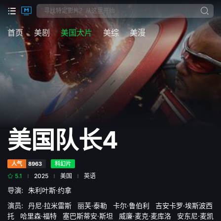
首页
美剧
美国大片
美综
美漫
美国队长4
人气
8963
科幻片
5.1
2025
美国
英语
导演:
朱利叶斯·约拿
演员:
丹尼·拉米雷斯
丽芙·泰勒
卡尔·鲁伯利
吉安卡罗·埃斯波西
托
哈里森·福特
塞巴斯蒂安·斯坦
威廉·麦克·麦库洛
安东尼·麦凯