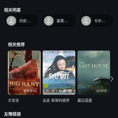
相关明星
丹尼·拉米雷斯
丽芙·泰勒
卡尔·鲁伯利
相关推荐
更新至HD
HD中字
HD中字
大宝宝
出走 哥哥的彼界
最后孤屋
最
友情链接