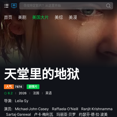
首页
美剧
美国大片
美综
美漫
天堂里的地狱
人气
7874
剧情片
6.2
2026
法国
英语
导演:
Leïla·Sy
演员:
Michael·John·Casey
Raffaela·O'Neill
Ranjit·Krishnamma
Sartaj·Garewal
卢卡·梅利瓦
玛丽亚·贝罗
约瑟芬·德·拉·波美