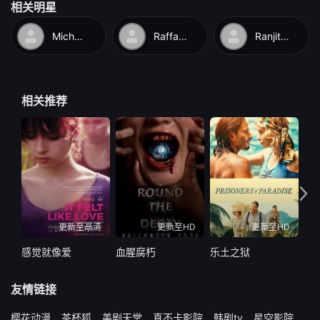
相关明星
Michael·John·Casey
Raffaela·O'Neill
Ranjit·Krishnamma
相关推荐
更新至高清
更新至HD
更新至HD
感觉就像爱
血腥腐朽
乐土之狱
心
友情链接
樱花动漫
茶杯狐
美剧天堂
真不卡影院
韩剧tv
星空影院